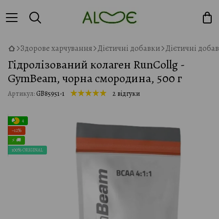
Здорове харчування
Дієтичні добавки
Дієтичні доба
Гідролізований колаген RunCollg -
GymBeam, чорна смородина, 500 г
Артикул:
GB85951-1
2 відгуки
4
−12%
⚡ 🚚
100% ORIGINAL