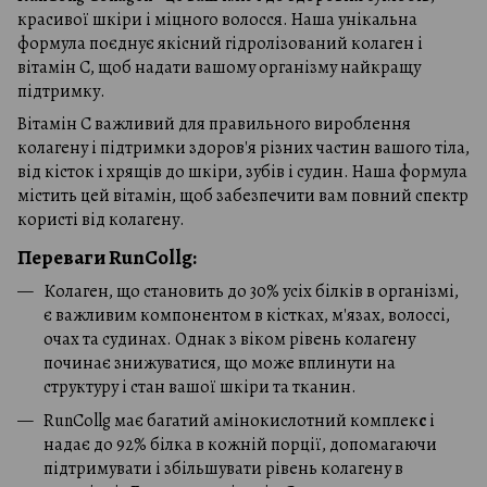
красивої шкіри і міцного волосся. Наша унікальна
формула поєднує якісний гідролізований колаген і
вітамін С, щоб надати вашому організму найкращу
підтримку.
Вітамін С важливий для правильного вироблення
колагену і підтримки здоров'я різних частин вашого тіла,
від кісток і хрящів до шкіри, зубів і судин. Наша формула
містить цей вітамін, щоб забезпечити вам повний спектр
користі від колагену.
Переваги RunCollg:
Колаген, що становить до 30% усіх білків в організмі,
є важливим компонентом в кістках, м'язах, волоссі,
очах та судинах. Однак з віком рівень колагену
починає знижуватися, що може вплинути на
структуру і стан вашої шкіри та тканин.
RunCollg має багатий амінокислотний комплек
с
і
надає до 92% білка в кожній порції, допомагаючи
підтримувати і збільшувати рівень колагену в