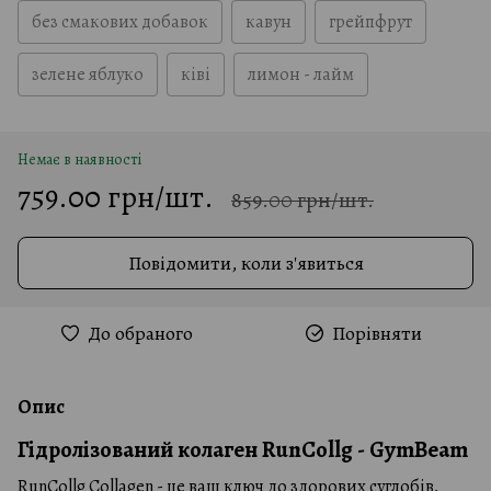
без смакових добавок
кавун
грейпфрут
зелене яблуко
ківі
лимон - лайм
Немає в наявності
759.00 грн/шт.
859.00 грн/шт.
Повідомити, коли з'явиться
До обраного
Порівняти
Опис
Гідролізований колаген RunCollg - GymBeam
RunCollg Collagen - це ваш ключ до здорових суглобів,