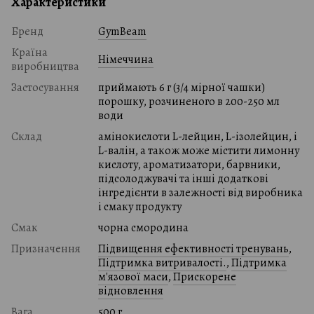
Характеристики
Бренд
GymBeam
Країна
Німеччина
виробництва
Застосування
приймають 6 г (3/4 мірної чашки)
порошку, розчиненого в 200-250 мл
води
Склад
амінокислоти L-лейцин, L-ізолейцин, і
L-валін, а також може містити лимонну
кислоту, ароматизатори, барвники,
підсолоджувачі та інші додаткові
інгредієнти в залежності від виробника
і смаку продукту
Смак
чорна смородина
Призначення
Підвищення ефективності тренувань
,
Підтримка витривалості.
,
Підтримка
м'язової маси
,
Прискорене
відновлення
Вага
500 г