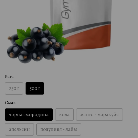
Вага
250 г
500 г
Смак
чорна смородина
кола
манго - маракуйя
апельсин
полуниця - лайм