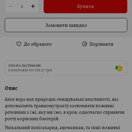
Купити
Замовити швидко
До обраного
Порівняти
ОПЛАТА ЧАСТИНАМИ
6 платежів по 199.17 грн
Опис
Алое вера має природні очищувальні властивості, які
допомагають травному тракту засвоювати поживні
речовини з їжі, яку ми їмо, в кров, одночасно сприяючи
росту корисних бактерій.
Унікальний полісахарид, ацеманнан, та інші поживні