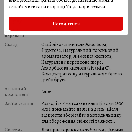
Країна-
використання файлів cookie. Детальніше можна
США
виробник
ознайомитися на сторінці
Угода користувача
.
Форма
Питний гель
випуску
Погодитися
Основні
Антиоксиданти
переваги
Склад
Стабілізований гель Алое Вера,
Фруктоза, Натуральний персиковий
ароматизатор, Лимонна кислота,
Натуральне персикове пюре,
Аскорбінова кислота (вітамін С),
Концентрат соку натурального білого
грейпфрута.
Активний
Алое
компонент
Застосування
Розведіть 5 мл гелю в склянці води (200
мл) і приймайте двічі на день. Після
відкриття зберігайте в холодильнику
для збереження свіжості та якості.
Система
Для прискорення метаболізму, Імунна,