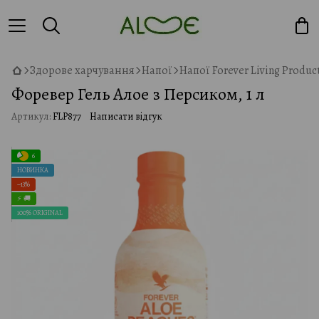
Здорове харчування
Напої
Напої Forever Living Produc
Форевер Гель Алое з Персиком, 1 л
Артикул:
FLP877
Написати відгук
6
НОВИНКА
−13%
⚡ 🚚
100% ORIGINAL