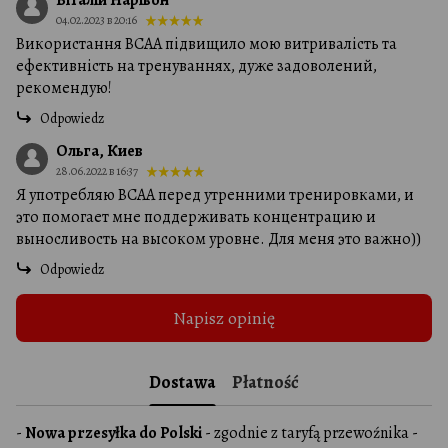
Віталій Нарівон
04.02.2023 в 20:16
Використання BCAA підвищило мою витривалість та
ефективність на тренуваннях, дуже задоволений,
рекомендую!
Odpowiedz
Ольга, Киев
28.06.2022 в 16:37
Я употребляю BCAA перед утренними тренировками, и
это помогает мне поддерживать концентрацию и
выносливость на высоком уровне. Для меня это важно))
Odpowiedz
Napisz opinię
Dostawa
Płatność
-
Nowa przesyłka do Polski
- zgodnie z taryfą przewoźnika -