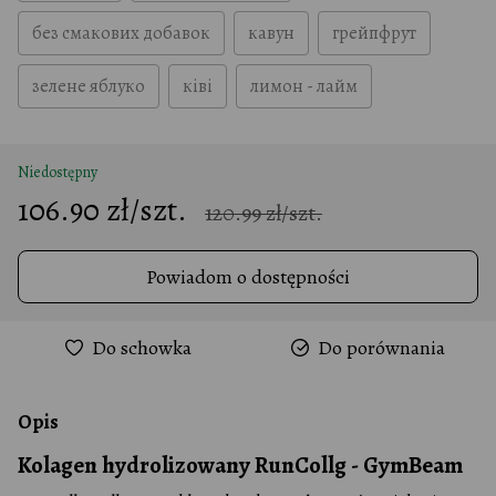
без смакових добавок
кавун
грейпфрут
зелене яблуко
ківі
лимон - лайм
Niedostępny
106.90 zł/szt.
120.99 zł/szt.
Powiadom o dostępności
Do schowka
Do porównania
Opis
Kolagen hydrolizowany RunCollg - GymBeam