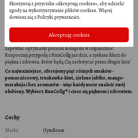
Skorzystaj z przycisku «Akceptuję cookies», aby udzielić
Sposób użycia:
zgody na wykorzystywanie plików cookies. Więcej
dowiesz się z
Polityki prywatności
.
Wymieszać 1 porcję (18 g) z 250-300 ml wody i natychmiast
wypić. Stosować raz dziennie. Bez smaku.
Akceptuję cookies
Produkt ten jest idealnym uzupełnieniem diety, szczególnie
dla osób, które chcą zachować młodą, zdrową skórę i
zapewnić optymalny poziom kolagenu w organizmie.
Rozpocznij przygodę z RunCollg już dziś, a zyskasz klucz do
piękna i zdrowia, które będą Cię zachwycać przez długie lata!
Co najważniejsze, oferujemy pięć różnych smaków -
pomarańczowy, truskawka-kiwi, zielone jabłko, mango-
marakuja i bez aromatów - więc każdy może znaleźć swój
ulubiony. Wybierz RunCollg® i ciesz się pięknem i zdrowiem.
Cechy
Marka
GymBeam