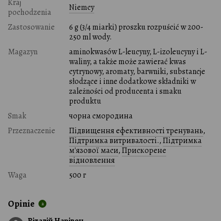
Kraj
Niemcy
pochodzenia
Zastosowanie
6 g (3/4 miarki) proszku rozpuścić w 200-
250 ml wody.
Magazyn
aminokwasów L-leucyny, L-izoleucyny i L-
waliny, a także może zawierać kwas
cytrynowy, aromaty, barwniki, substancje
słodzące i inne dodatkowe składniki w
zależności od producenta i smaku
produktu
Smak
чорна смородина
Przeznaczenie
Підвищення ефективності тренувань
,
Підтримка витривалості.
,
Підтримка
м'язової маси
,
Прискорене
відновлення
Waga
500 г
Opinie
2