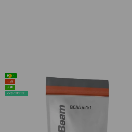
4
−12%
⚡ 🚚
100% ORIGINAL