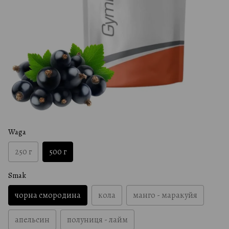
Waga
250 г
500 г
Smak
чорна смородина
кола
манго - маракуйя
апельсин
полуниця - лайм