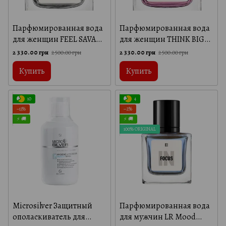
Парфюмированная вода
Парфюмированная вода
для женщин FEEL SAVAGE
для женщин THINK BIG
LR, 50 мл
LR, 50 мл
2 330.00 грн
2 330.00 грн
2 500.00 грн
2 500.00 грн
Купить
Купить
10
4
−13%
−2%
⚡ 🚚
⚡ 🚚
100% ORIGINAL
Microsilver Защитный
Парфюмированная вода
ополаскиватель для
для мужчин LR Mood