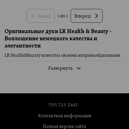
Назад
Вперед
1
из 3
Оригинальные духи LR Health & Beauty -
Воплощение немецкого качества и
элегантности
LR Health&Beauty известна своими непревзойденными
духами, которые предлагают неповторимые ароматы для
Развернуть
мужчин и женщин. Эти духи не просто запахи - они
создают атмосферу, вызывают эмоции и подчеркивают
вашу индивидуальность.
Сильные стороны парфюмов от LR
Health&Beauty
095 725 2443
Непревзойденные ароматы: Духи LR Health&Beauty
предлагают вам широкий выбор неповторимых
Контактная информация
ароматов, которые создают незабываемое сенсорное
путешествие. Вы можете выбрать аромат,
Полная версия сайта