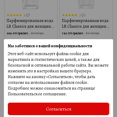
7
7
Парфюмированная вода
Парфюмированная вода
LR Classics для женщин
LR Classics для женщин
Валенсия, 50 мл
Антигуа, 50 мл
599.00 грн/шт.
745.00 грн/шт.
615.00 грн
857.00 грн
Мы заботимся о вашей конфиденциальности
6
6
−3%
−3%
Этот веб-сайт использует файлы cookie для
⚡ 🚚
⚡ 🚚
маркетинга и статистических целей, а также для
100% ORIGINAL
100% ORIGINAL
безопасной и оптимальной работы сайта. Вы можете
изменить это в настройках вашего браузера.
Нажмите на кнопку «Согласиться», чтобы дать
согласие на использование файлов cookie.
Подробнее можно ознакомиться на странице
Пользовательское соглашение
.
7
7
Парфюмированная вода
Парфюмированная вода
LR Classics для женщин
LR Classics для женщин
Согласиться
Лос-Анджелес, 50 мл
Санторини, 50 мл
599.00 грн/шт.
599.00 грн/шт.
615.00 грн
615.00 грн