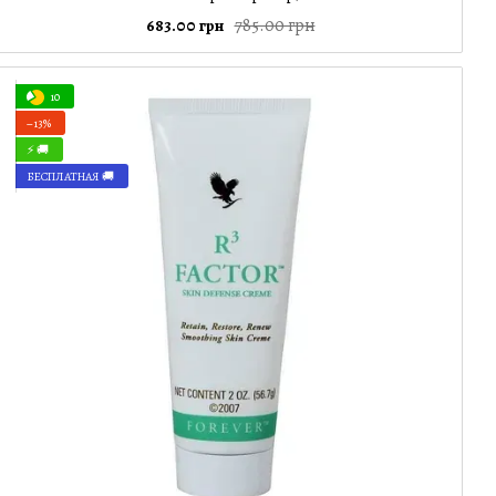
785.00 грн
683.00 грн
10
−13%
⚡ 🚚
БЕСПЛАТНАЯ 🚚