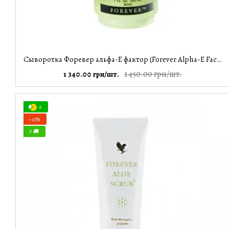
Сыворотка Форевер альфа-Е фактор (Forever Alpha-E Factor) 30 мл Forever Living Products
1 450.00 грн/шт.
1 340.00 грн/шт.
6
−13%
⚡ 🚚