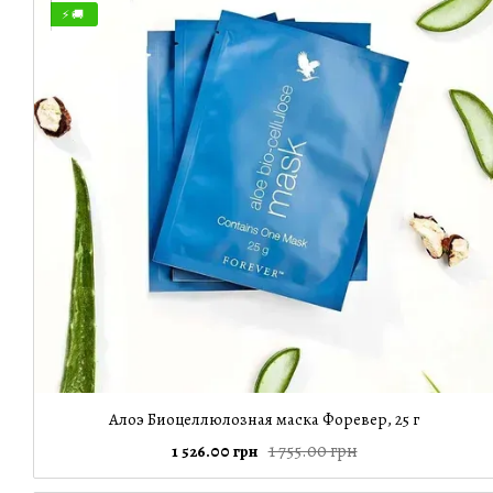
⚡ 🚚
Алоэ Биоцеллюлозная маска Форевер, 25 г
1 755.00 грн
1 526.00 грн