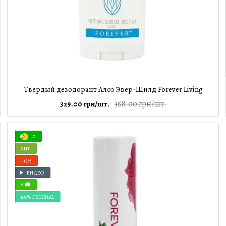
Твердый дезодорант Алоэ Эвер-Шилд Forever Living
368.00 грн/шт.
329.00 грн/шт.
10
ХИТ
−13%
ВИДЕО
⚡ 🚚
100% ORIGINAL