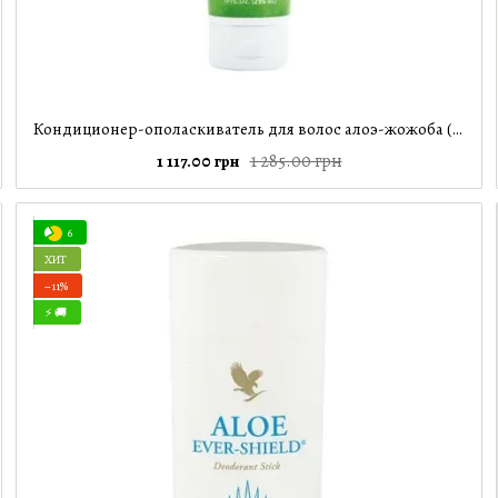
Кондиционер-ополаскиватель для волос алоэ-жожоба (Forever Product Living), 296 мл
1 285.00 грн
1 117.00 грн
6
ХИТ
−11%
⚡ 🚚