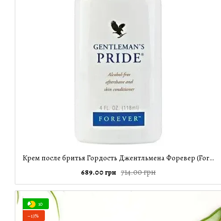
Крем после бритья Гордость Джентльмена Форевер (Forever Living Products), 118 мл
714.00 грн
689.00 грн
10
−13%