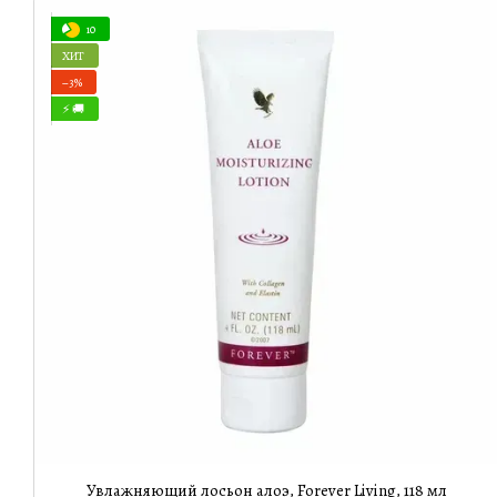
10
ХИТ
−3%
⚡ 🚚
Увлажняющий лосьон алоэ, Forever Living, 118 мл