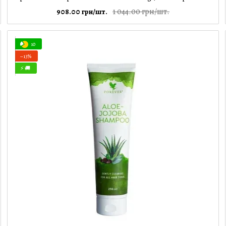
1 044.00 грн/шт.
908.00 грн/шт.
10
−13%
⚡ 🚚