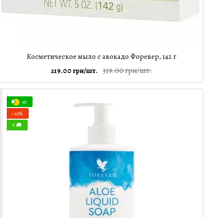
Косметическое мыло с авокадо Форевер, 142 г
319.00 грн/шт.
219.00 грн/шт.
10
−13%
⚡ 🚚