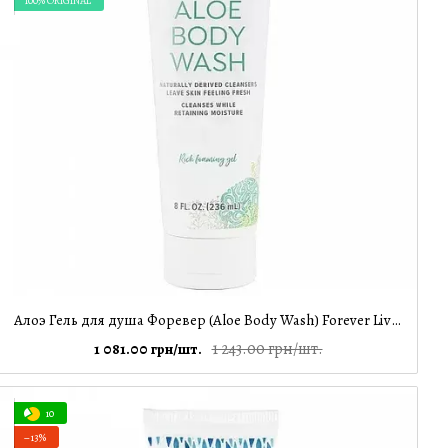
100% ORIGINAL
Алоэ Гель для душа Форевер (Aloe Body Wash) Forever Living, 236 мл
1 243.00 грн/шт.
1 081.00 грн/шт.
10
−13%