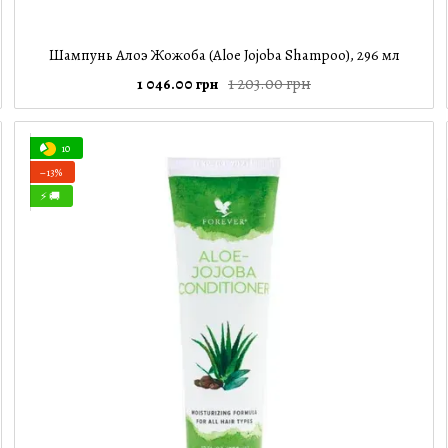
Шампунь Алоэ Жожоба (Aloe Jojoba Shampoo), 296 мл
1 203.00 грн
1 046.00 грн
10
−13%
⚡ 🚚