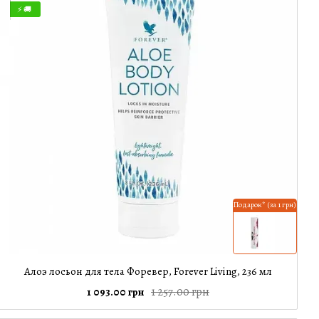
⚡ 🚚
Подарок* (за 1 грн)
Алоэ лосьон для тела Форевер, Forever Living, 236 мл
1 257.00 грн
1 093.00 грн