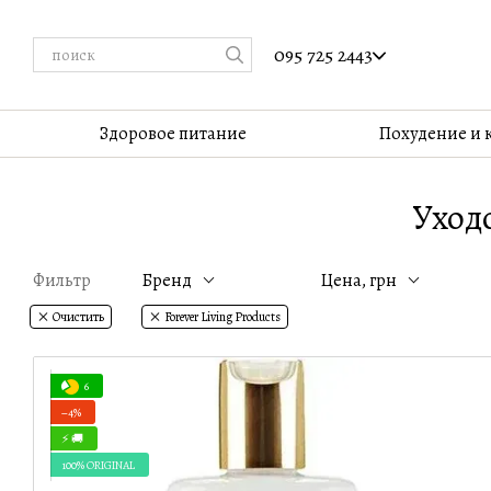
Перейти к основному контенту
095 725 2443
Здоровое питание
Похудение и 
Уходо
Фильтр
Бренд
Цена, грн
Очистить
Forever Living Products
6
−4%
⚡ 🚚
100% ORIGINAL