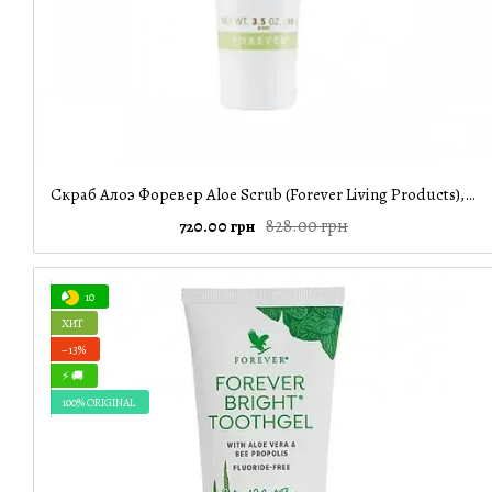
Скраб Алоэ Форевер Aloe Scrub (Forever Living Products), 99 г
828.00 грн
720.00 грн
10
ХИТ
−13%
⚡ 🚚
100% ORIGINAL