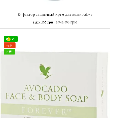
R3 фактор защитный крем для кожи, 56,7 г
1 741.00 грн
1 514.00 грн
10
−31%
⚡ 🚚