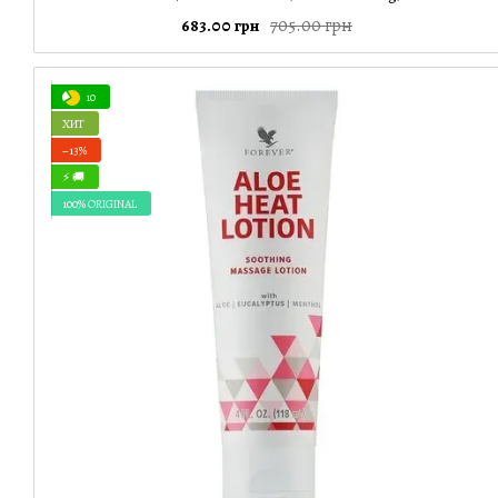
705.00 грн
683.00 грн
10
ХИТ
−13%
⚡ 🚚
100% ORIGINAL