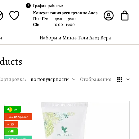
График работы:
Консультация экспертов по Алоэ
Пн - Пт:
09:00–19:00
Сб:
10:00–17:00
и
Наборы и Мини-Тачи Алоэ Вера
oducts
Сортировка:
по популярности
Отображение:
10
РАСПРОДАЖА
−13%
⚡ 🚚