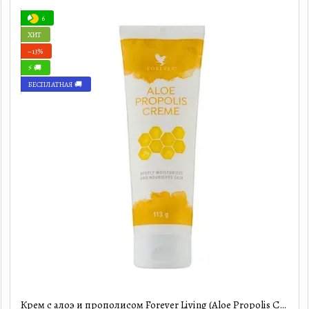
6
ХИТ
−13%
⚡ 🚚
БЕСПЛАТНАЯ 🚚
Крем с алоэ и прополисом Forever Living (Aloe Propolis Creme) 113 г