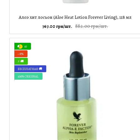
Алоэ хит лосьон (Aloe Heat Lotion Forever Living), 118 мл
882.00 грн/шт.
767.00 грн/шт.
10
−8%
⚡ 🚚
БЕСПЛАТНАЯ 🚚
100% ORIGINAL