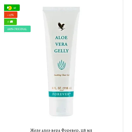
10
−13%
⚡ 🚚
100% ORIGINAL
Желе алоэ вера Форевер, 118 мл