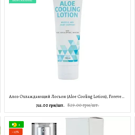
100% ORIGINAL
Алоэ Охлаждающий Лосьон (Aloe Cooling Lotion), Forever Living, 118 мл
829.00 грн/шт.
721.00 грн/шт.
4
−13%