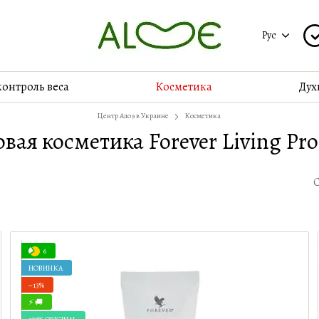
Рус
контроль веса
Косметика
Дух
Центр Алоэ в Украине
Косметика
вая косметика Forever Living Pr
6
НОВИНКА
−13%
⚡ 🚚