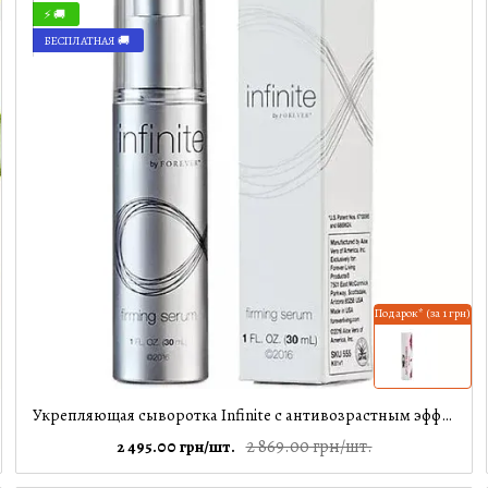
⚡ 🚚
БЕСПЛАТНАЯ 🚚
Подарок* (за 1 грн)
Укрепляющая сыворотка Infinite с антивозрастным эффектом, 30 мл
2 869.00 грн/шт.
2 495.00 грн/шт.