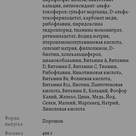
кальция, антиоксидант: альфа-
токоферол; сульфат марганца, D-альфа-
токоферилацетат, карбонат меди,
рибофлавин, пиридоксина
гидрохлорид, тиамина мононитрат,
ретинилацетат, йодид натрия,
птероилмоноглутаминовая кислота,
селенит натрия, филлохинон, D-
биотин, холекальциферол,
цианокобаламин, Витамин А, Витамин
D, Витамин E, Витамин C, Тиамин,
Рибофлавин, Никотиновая кислота,
Витамин В6, Фолиевая кислота,
Витамин В12, Биотин, Пантотеновая
кислота, Витамин К, Кальций, Фосфор
Калий, Железо, Цинк, Медь, Йод,
Селен, Магний, Марганец, Натрий,
Линолевая кислота
Форма
Порошок
выпуска
Фасовка
496 г