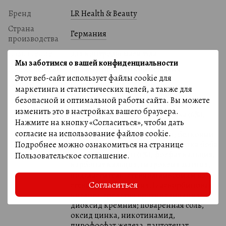
Бренд
LR Health & Beauty
Страна
Германия
производства
Назначение
для контролю маси тіла
Мы заботимся о вашей конфиденциальности
Применение
Для внутреннего применения
Этот веб-сайт использует файлы cookie для
Состав
гороховый белок (39%),
маркетинга и статистических целей, а также для
мальтодекстрин, кокосовое масло,
безопасной и оптимальной работы сайта. Вы можете
нежирный какао-порошок (7%),
изменить это в настройках вашего браузера.
порошок шелухи подорожника (6%),
Нажмите на кнопку «Согласиться», чтобы дать
натуральные ароматизаторы,
согласие на использование файлов cookie.
эмульгатор: соевый лецитин; белковый
концентрат нута (2%), изолят белка боба
Подробнее можно ознакомиться на странице
фава (2%), инулин (1%), фосфат кальция,
Пользовательское соглашение
.
карбонат кальция, гидроксид магния,
подсластитель: стевиолгликозиды из
Согласиться
стевии; фосфат калия, L-аскорбиновая
кислота, средство против слипания:
диоксид кремния; поваренная соль,
оксид цинка, никотинамид,
пирофосфат железа, пантотенат