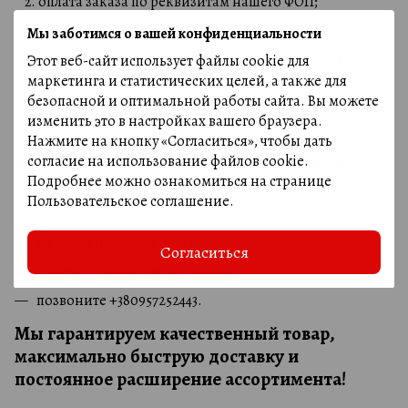
оплата заказа по реквизитам нашего ФОП;
после зачисления средств отправляем товар:
Мы заботимся о вашей конфиденциальности
отправка возможна Новой почтой, Укрпочтой и
Этот веб-сайт использует файлы cookie для
Justin;
маркетинга и статистических целей, а также для
безопасной и оптимальной работы сайта. Вы можете
бесплатная доставка на отделение для заказов на
изменить это в настройках вашего браузера.
сумму от 14 000 грн;
Нажмите на кнопку «Согласиться», чтобы дать
Как получить прайс и видеть оптовые цены
согласие на использование файлов cookie.
Подробнее можно ознакомиться на странице
на сайте
Пользовательское соглашение
.
для получения оптового прайса напишите нам:
на почту
info@aloe.in.ua
;
Согласиться
в viber/telegram +380957252443;
позвоните +380957252443.
Мы гарантируем качественный товар,
максимально быструю доставку и
постоянное расширение ассортимента!