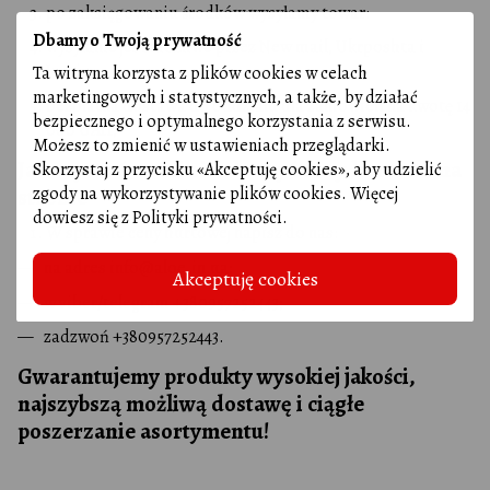
po zaksięgowaniu środków wysyłamy towar:
Dbamy o Twoją prywatność
wysyłanie jest możliwe przez New mail, Ukrposhta i
Justin;
Ta witryna korzysta z plików cookies w celach
marketingowych i statystycznych, a także, by działać
bezpłatna dostawa do oddziału dla zamówień na kwotę 14
bezpiecznego i optymalnego korzystania z serwisu.
000 UAH;
Możesz to zmienić w ustawieniach przeglądarki.
Jak uzyskać cennik i zobaczyć ceny hurtowe na
Skorzystaj z przycisku «Akceptuję cookies», aby udzielić
zgody na wykorzystywanie plików cookies. Więcej
stronie
dowiesz się z
Polityki prywatności
.
W sprawie ceny hurtowej napisz do nas:
na adres
info@aloe.in.ua
;
Akceptuję cookies
w viber/telegram +380957252443;
zadzwoń +380957252443.
Gwarantujemy produkty wysokiej jakości,
najszybszą możliwą dostawę i ciągłe
poszerzanie asortymentu!