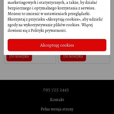
100% ORIGINAL
marketingowych i statystycznych, a także, by działać
bezpiecznego i optymalnego korzystania z serwisu.
Możesz to zmienić w ustawieniach przeglądarki.
Skorzystaj z przycisku «Akceptuję cookies», aby udzielić
zgody na wykorzystywanie plików cookies. Więcej
dowiesz się z
Polityki prywatności
.
Pianka do kąpieli w
Pianka do kąpieli w
pudełku prezentowym
pudełku Bubbles Gum
Akceptuję cookies
Unicorn TM
Mr.SCRUBBER
18.17 zł
18.17 zł
19.58 zł
19.58 zł
Mr.SCRUBBER, 100 g
Do koszyka
Do koszyka
095 725 2443
Kontakt
Pełna wersja strony