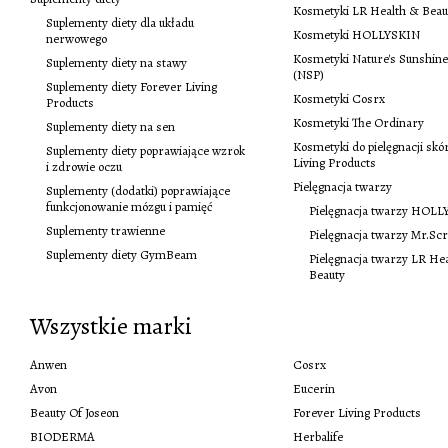
Kosmetyki LR Health & Beau
Suplementy diety dla układu
Kosmetyki HOLLYSKIN
nerwowego
Kosmetyki Nature's Sunshine
Suplementy diety na stawy
(NSP)
Suplementy diety Forever Living
Kosmetyki Cosrx
Products
Kosmetyki The Ordinary
Suplementy diety na sen
Kosmetyki do pielęgnacji skó
Suplementy diety poprawiające wzrok
Living Products
i zdrowie oczu
Pielęgnacja twarzy
Suplementy (dodatki) poprawiające
funkcjonowanie mózgu i pamięć
Pielęgnacja twarzy HOL
Suplementy trawienne
Pielęgnacja twarzy Mr.Sc
Suplementy diety GymBeam
Pielęgnacja twarzy LR He
Beauty
Wszystkie marki
Anwen
Cosrx
Avon
Eucerin
Beauty Of Joseon
Forever Living Products
BIODERMA
Herbalife