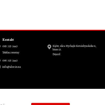
Kontakt
095 725 2443
Kijów, ulica Mychajło Kotsiubynskoho 6,
biuro 25.
Telefon zwrotny
Dojazd
095 725 2443
info@aloe.in.ua