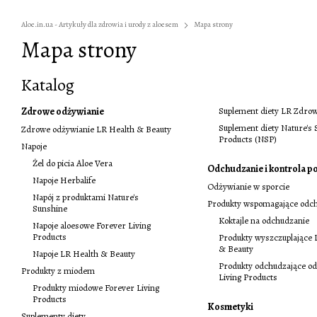
Aloe.in.ua - Artykuły dla zdrowia i urody z aloesem
Mapa strony
Mapa strony
Katalog
Zdrowe odżywianie
Suplement diety LR Zdrow
Suplement diety Nature's
Zdrowe odżywianie LR Health & Beauty
Products (NSP)
Napoje
Żel do picia Aloe Vera
Odchudzanie i kontrola 
Napoje Herbalife
Odżywianie w sporcie
Napój z produktami Nature's
Produkty wspomagające odc
Sunshine
Koktajle na odchudzanie
Napoje aloesowe Forever Living
Products
Produkty wyszczuplające 
& Beauty
Napoje LR Health & Beauty
Produkty odchudzające od
Produkty z miodem
Living Products
Produkty miodowe Forever Living
Products
Kosmetyki
Suplementy diety