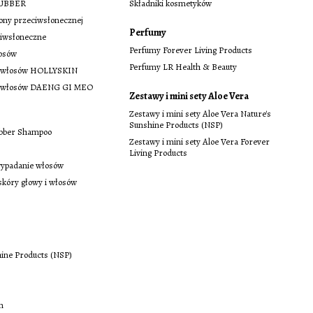
UBBER
Składniki kosmetyków
ony przeciwsłonecznej
Perfumy
ciwsłoneczne
Perfumy Forever Living Products
łosów
Perfumy LR Health & Beauty
ja włosów HOLLYSKIN
ja włosów DAENG GI MEO
Zestawy i mini sety Aloe Vera
Zestawy i mini sety Aloe Vera Nature's
Sunshine Products (NSP)
bber Shampoo
Zestawy i mini sety Aloe Vera Forever
Living Products
wypadanie włosów
 skóry głowy i włosów
hine Products (NSP)
on