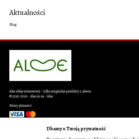
Aktualności
Blog
Aloe sklep internetowy - tylko oryginalne produkty z aloesu.
© 2010-2026 - Aloe.in.ua - Aloe.
Formy płatności
Wersja mobilna
Dbamy o Twoją prywatność