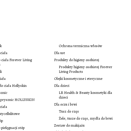
ąk
Ochrona termiczna włosów
ciała
Dla ust
ciała Forever Living
Produkty do higieny osobistej
s
Produkty higieny osobistej Forever
li
Living Products
iała
Olejki kosmetyczne i eteryczne
 do ciała Hollyskin
Dla dzieci
sznic
LR Health & Beauty kosmetyki dla
dzieci
d prysznic HOLLYSKIN
Dla oczu i brwi
ciała
Tusz do rzęs
tycellulitowe
Żele, tusze do rzęs, mydła do brwi
óp
Zestaw do makijażu
 pielęgnacji stóp