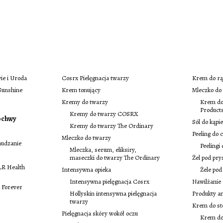
ie i Uroda
Cosrx Pielęgnacja twarzy
Krem do r
 Sunshine
Krem tonujący
Mleczko do 
Kremy do twarzy
Krem do 
Product
Kremy do twarzy COSRX
pochwy
Sól do kąpie
Kremy do twarzy The Ordinary
Peeling do c
Mleczko do twarzy
hudzanie
Peelingi
Mleczka, serum, eliksiry,
maseczki do twarzy The Ordinary
Żel pod pry
LR Health
Intensywna opieka
Żele po
Intensywna pielęgnacja Cosrx
Nawilżanie 
 Forever
Hollyskin intensywna pielęgnacja
Produkty an
twarzy
Krem do st
Pielęgnacja skóry wokół oczu
Krem ​​do