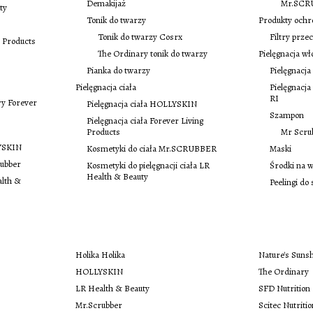
Demakijaż
Mr.SCR
ty
Tonik do twarzy
Produkty ochr
Tonik do twarzy Cosrx
Filtry prze
 Products
The Ordinary tonik do twarzy
Pielęgnacja w
Pianka do twarzy
Pielęgnac
Pielęgnacja ciała
Pielęgnac
RI
ry Forever
Pielęgnacja ciała HOLLYSKIN
Szampon
Pielęgnacja ciała Forever Living
Products
Mr Scru
LYSKIN
Kosmetyki do ciała Mr.SCRUBBER
Maski
rubber
Kosmetyki do pielęgnacji ciała LR
Środki na 
Health & Beauty
alth &
Peelingi do
Holika Holika
Nature's Suns
HOLLYSKIN
The Ordinary
LR Health & Beauty
SFD Nutrition
Mr.Scrubber
Scitec Nutriti