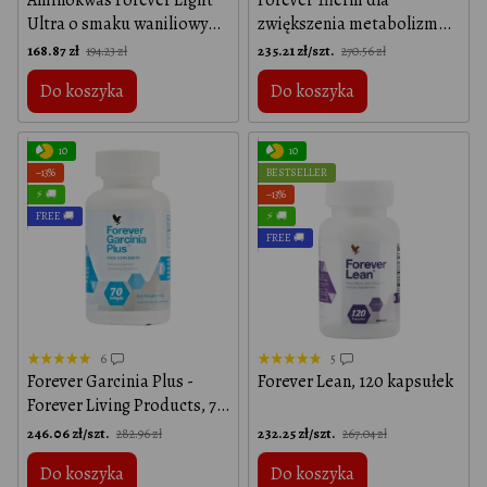
Ultra o smaku waniliowym,
zwiększenia metabolizmu i
Wanilia
energii Forever Living
168.87 zł
235.21 zł/szt.
194.23 zł
270.56 zł
Products, 60 tabletek
Do koszyka
Do koszyka
10
10
−13%
BESTSELLER
⚡ 🚚
−13%
FREE 🚚
⚡ 🚚
FREE 🚚
6
5
Forever Garcinia Plus -
Forever Lean, 120 kapsułek
Forever Living Products, 70
kapsułek
246.06 zł/szt.
232.25 zł/szt.
282.96 zł
267.04 zł
Do koszyka
Do koszyka