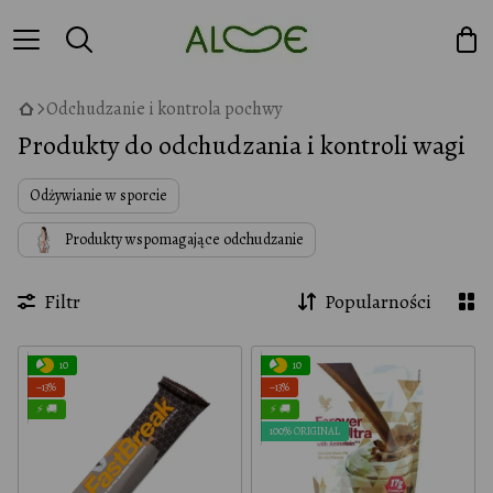
Odchudzanie i kontrola pochwy
Produkty do odchudzania i kontroli wagi
Odżywianie w sporcie
Produkty wspomagające odchudzanie
Filtr
Popularności
10
10
−13%
−13%
⚡ 🚚
⚡ 🚚
100% ORIGINAL