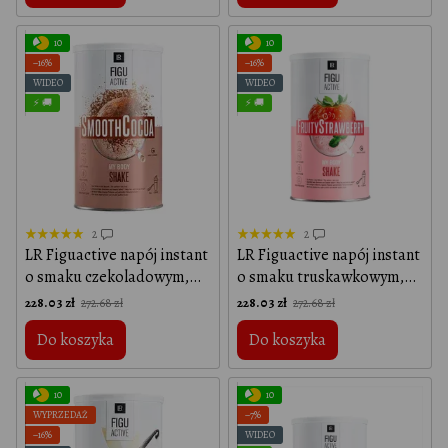
10
10
−16%
−16%
WIDEO
WIDEO
⚡ 🚚
⚡ 🚚
2
2
LR Figuactive napój instant
LR Figuactive napój instant
o smaku czekoladowym,
o smaku truskawkowym,
496 g
496 g
228.03 zł
228.03 zł
272.68 zł
272.68 zł
Do koszyka
Do koszyka
10
10
WYPRZEDAŻ
−7%
−16%
WIDEO