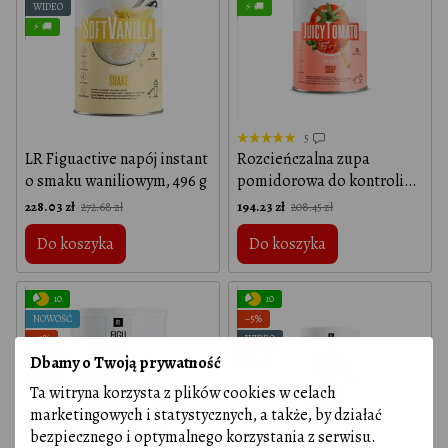
WIDEO
⚡ 🚚
⚡ 🚚
5
LR Figuactive napój instant
Rozcieńczalna zupa
o smaku waniliowym, 496 g
pomidorowa do kontroli
pochwy, LR Lifetakt Figu
228.03 zł
194.23 zł
272.68 zł
208.45 zł
Active, 488 g
Do koszyka
Do koszyka
10
10
NOWOŚĆ
−5%
−2%
WIDEO
WIDEO
⚡ 🚚
Dbamy o Twoją prywatność
⚡ 🚚
100% ORIGINAL
Ta witryna korzysta z plików cookies w celach
marketingowych i statystycznych, a także, by działać
bezpiecznego i optymalnego korzystania z serwisu.