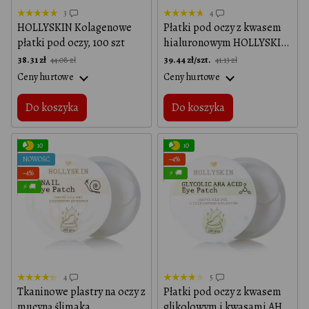
3
4
HOLLYSKIN Kolagenowe
Płatki pod oczy z kwasem
płatki pod oczy, 100 szt
hialuronowym HOLLYSKIN
Hyaluronic Acid Eye Patch,
38.31 zł
39.44 zł/szt.
44.08 zł
41.13 zł
100 pcs
Ceny hurtowe
Ceny hurtowe
Do koszyka
Do koszyka
10
10
NOWOŚĆ
−4%
−4%
⚡ 🚚
⚡ 🚚
4
5
Tkaninowe plastry na oczy z
Płatki pod oczy z kwasem
mucyną ślimaka
glikolowym i kwasami AHA