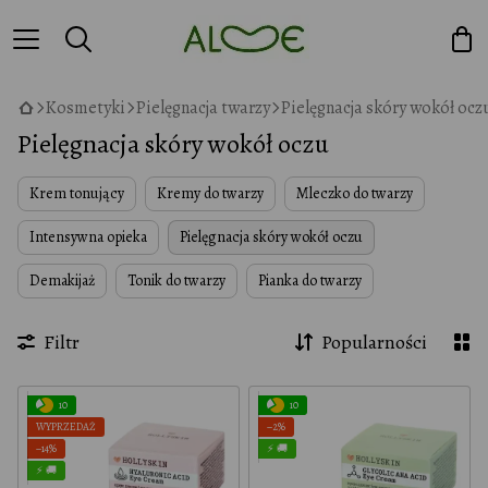
Kosmetyki
Pielęgnacja twarzy
Pielęgnacja skóry wokół ocz
Pielęgnacja skóry wokół oczu
Krem tonujący
Kremy do twarzy
Mleczko do twarzy
Intensywna opieka
Pielęgnacja skóry wokół oczu
Demakijaż
Tonik do twarzy
Pianka do twarzy
Filtr
Popularności
10
10
WYPRZEDAŻ
−2%
−14%
⚡ 🚚
⚡ 🚚