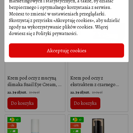
marketingowych i statystycznych, a także, by działać
bezpiecznego i optymalnego korzystania z serwisu.
Możesz to zmienić w ustawieniach przeglądarki.
10
10
Skorzystaj z przycisku «Akceptuję cookies», aby udzielić
WYPRZEDAŻ
WYPRZEDAŻ
zgody na wykorzystywanie plików cookies. Więcej
−17%
−17%
dowiesz się z
Polityki prywatności
.
⚡ 🚚
⚡ 🚚
Akceptuję cookies
Krem pod oczy z mucyną
Krem pod oczy z
ślimaka Snail Eye Cream, 10
ekstraktem z czarnego
мл
kawioru Caviar Eye Cream,
22.39 zł/szt.
22.39 zł/szt.
27.04 zł
27.04 zł
10 мл
Do koszyka
Do koszyka
10
10
−3%
−30%
⚡ 🚚
⚡ 🚚