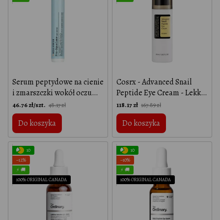
Serum peptydowe na cienie
Cosrx - Advanced Snail
i zmarszczki wokół oczu
Peptide Eye Cream - Lekki
Serum pod oczy Pro-
nawilżający i odżywczy
46.76 zł/szt.
118.17 zł
48.17 zł
167.89 zł
SQUALANE Nowa formuła
krem pod oczy ze śluzem
Do koszyka
Do koszyka
peptydowa EYESERYL®, 15
ślimaka
мл
10
10
−12%
−10%
⚡ 🚚
⚡ 🚚
100% ORIGINAL CANADA
100% ORIGINAL CANADA