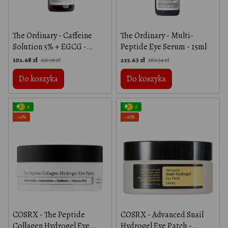
The Ordinary - Caffeine
The Ordinary - Multi-
Solution 5% + EGCG -
Peptide Eye Serum - 15ml
Serum pod oczy z kofeiną i
102.68 zł
255.63 zł
116.76 zł
282.54 zł
zieloną herbatą - 30ml
Do koszyka
Do koszyka
6
6
−11%
−10%
COSRX - The Peptide
COSRX - Advanced Snail
Collagen Hydrogel Eye
Hydrogel Eye Patch -