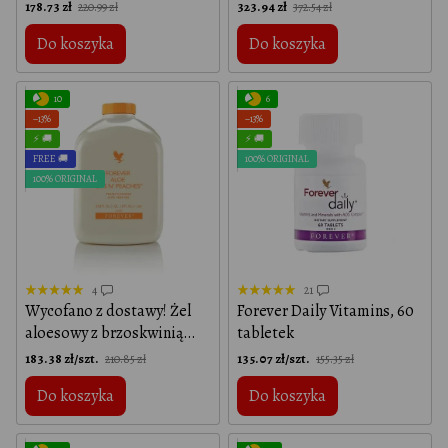
Protein, Chocolate, 684 g –
178.73 zł
323.94 zł
220.99 zł
372.54 zł
Plant-based vegan protein
Do koszyka
Do koszyka
for muscle growth and
recovery
10
6
−13%
−13%
⚡ 🚚
⚡ 🚚
FREE 🚚
100% ORIGINAL
100% ORIGINAL
4
21
Wycofano z dostawy! Żel
Forever Daily Vitamins, 60
aloesowy z brzoskwinią
tabletek
Forever (Forever Aloe Bits
183.38 zł/szt.
135.07 zł/szt.
210.85 zł
155.35 zł
N' Peaches) 1 l
Do koszyka
Do koszyka