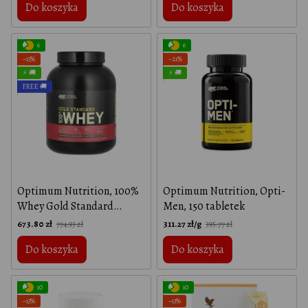
Do koszyka
Do koszyka
masło
6
6
−13%
−21%
⚡ 🚚
⚡ 🚚
FREE 🚚
Optimum Nutrition, 100%
Optimum Nutrition, Opti-
Whey Gold Standard
Men, 150 tabletek
(Wielka Brytania), 2260 g,
673.80 zł
311.27 zł/g
774.93 zł
395.77 zł
mleczna czekolada
Do koszyka
Do koszyka
10
10
−13%
−13%