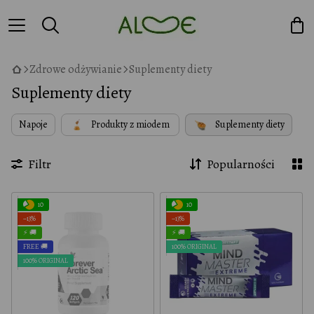
Zdrowe odżywianie
Suplementy diety
Suplementy diety
Napoje
Produkty z miodem
Suplementy diety
Filtr
Popularności
10
10
−13%
−13%
⚡ 🚚
⚡ 🚚
FREE 🚚
100% ORIGINAL
100% ORIGINAL