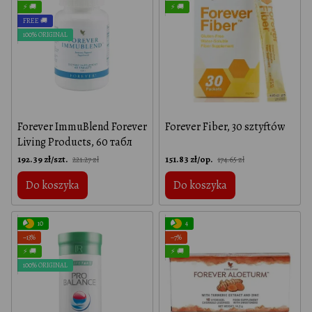
⚡ 🚚
⚡ 🚚
FREE 🚚
100% ORIGINAL
Forever ImmuBlend Forever
Forever Fiber, 30 sztyftów
Living Products, 60 табл
192.39 zł/szt.
151.83 zł/op.
221.27 zł
174.65 zł
Do koszyka
Do koszyka
10
4
−13%
−7%
⚡ 🚚
⚡ 🚚
100% ORIGINAL