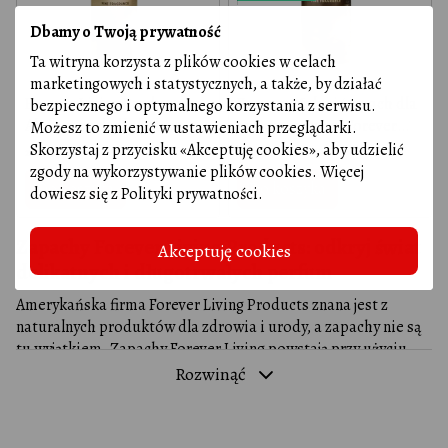
Dbamy o Twoją prywatność
Ta witryna korzysta z plików cookies w celach
marketingowych i statystycznych, a także, by działać
Forever Living Products
Forever Malosi (zapach dla
bezpiecznego i optymalnego korzystania z serwisu.
Alofa zapach dla kobiet
mężczyzn) 30 ml Forever
Możesz to zmienić w ustawieniach przeglądarki.
Living Products
Skorzystaj z przycisku «Akceptuję cookies», aby udzielić
226.90 zł
226.90 zł
260.99 zł
260.99 zł
zgody na wykorzystywanie plików cookies. Więcej
Do koszyka
Do koszyka
dowiesz się z
Polityki prywatności
.
Zapachy Forever Living Products: odkryj świat
Akceptuję cookies
delikatnych i długotrwałych perfum
Amerykańska firma Forever Living Products znana jest z
naturalnych produktów dla zdrowia i urody, a zapachy nie są
tu wyjątkiem. Zapachy Forever Living powstają przy użyciu
wysokiej jakości naturalnych składników, w tym ekstraktów i
Rozwinąć
esencji roślinnych. Podkreślą Twoją indywidualność i dadzą
poczucie świeżości i pewności siebie przez cały dzień.
Przedstawiamy Państwu oryginalne zapachy Forever Living