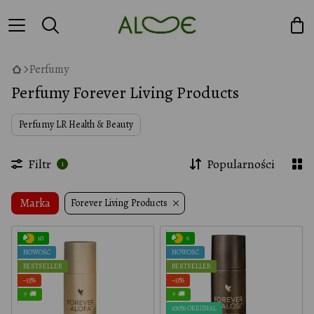
Perfumy
Perfumy Forever Living Products
Perfumy LR Health & Beauty
Filtr
Popularności
1
Marka
Forever Living Products
10
6
NOWOŚĆ
NOWOŚĆ
BESTSELLER
BESTSELLER
−13%
−13%
⚡ 🚚
⚡ 🚚
100% ORIGINAL