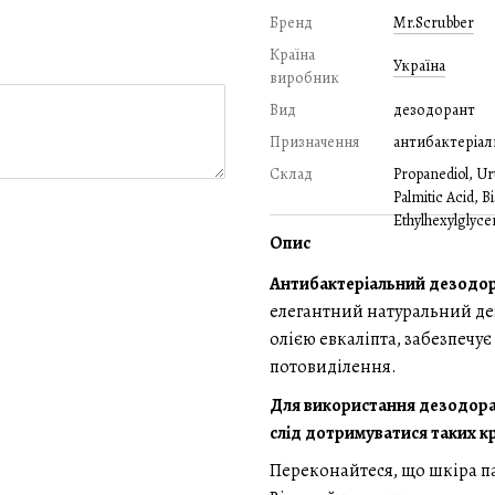
Бренд
Mr.Scrubber
Країна
Україна
виробник
Вид
дезодорант
Призначення
антибактеріал
Склад
Propanediol, Urt
Palmitic Acid, B
Ethylhexylglyce
Опис
Антибактеріальний дезодора
елегантний натуральний де
олією евкаліпта, забезпечу
потовиділення.
Для використання дезодорант
слід дотримуватися таких кр
Переконайтеся, що шкіра па