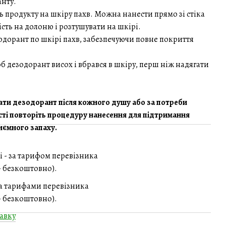
нту.
ь продукту на шкіру пахв. Можна нанести прямо зі стіка
сть на долоню і розтушувати на шкірі.
одорант по шкірі пахв, забезпечуючи повне покриття
б дезодорант висох і вбрався в шкіру, перш ніж надягати
ати дезодорант після кожного душу або за потреби
сті повторіть процедуру нанесення для підтримання
риємного запаху.
і - за тарифом перевізника
 - безкоштовно).
за тарифами перевізника
 - безкоштовно).
авку