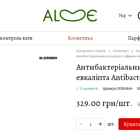
Укр
 контроль ваги
Косметика
Парф
Центр Алое в Україні
Косметика
Зас
Антибактеріальний дезодорант з ефірною олі
Антибактеріальни
евкаліпта Antibact
✅ В наявності
Артикул: MRS0809
Н
329.00 грн/шт.
Купит
шт.