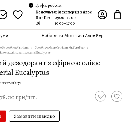
Графік роботи:
Консультація експертів з Алое
Пн - Пт:
09:00–19:00
Сб:
10:00–17:00
уми
Набори та Міні-Тачі Алое Вера
оби особистої гігієни
Засоби особистої гігієни Mr.Scrubber
єю евкаліпта Antibacterial Eucalyptus
й дезодорант з ефірною олією
erial Eucalyptus
аписати відгук
378.00 грн/шт.
и
Замовити швидко