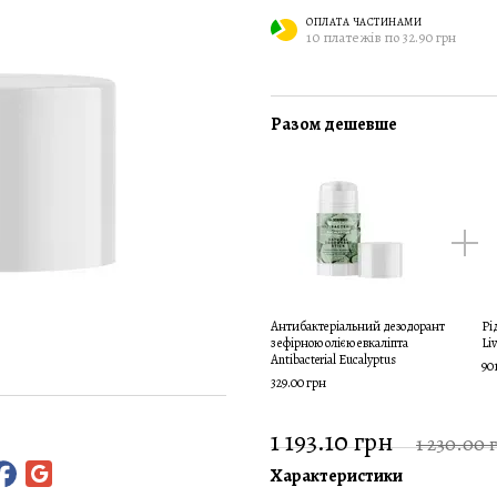
ОПЛАТА ЧАСТИНАМИ
10 платежів по 32.90 грн
Разом дешевше
Антибактеріальний дезодорант
Рі
з ефірною олією евкаліпта
Li
Antibacterial Eucalyptus
90
329.00 грн
1 193.10 грн
1 230.00 
Характеристики