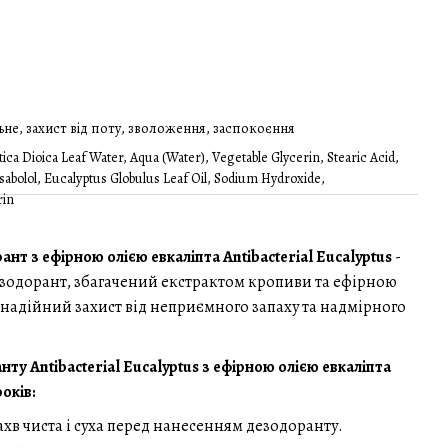
ьне, захист від поту, зволоження, заспокоєння
ica Dioica Leaf Water, Aqua (Water), Vegetable Glycerin, Stearic Acid,
isabolol, Eucalyptus Globulus Leaf Oil, Sodium Hydroxide,
rin
нт з ефірною олією евкаліпта Antibacterial Eucalyptus
-
зодорант, збагачений екстрактом кропиви та ефірною
є надійний захист від неприємного запаху та надмірного
у Antibacterial Eucalyptus з ефірною олією евкаліпта
оків:
хв чиста і суха перед нанесенням дезодоранту.