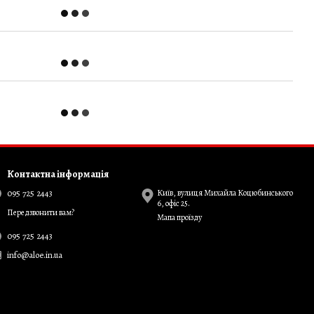
Контактна інформація
095 725 2443
Київ, вулиця Михайла Коцюбинського
6, офіс 25.
Передзвонити вам?
Мапа проїзду
095 725 2443
info@aloe.in.ua