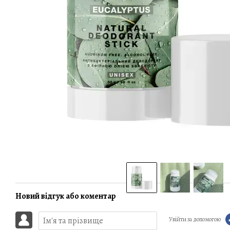
Разом дешевше
Антибактеріальний дезодорант
Рідке мило Алое Форевер (Forever
з ефірною олією евкаліпта
Living Products), 473 мл
Antibacterial Eucalyptus
901.00 грн
329.00 грн
Новий відгук або коментар
1 193.10 грн
1 230.00 грн
Купити
Увійти за допомогою