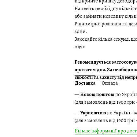
Відкрийте кришку дезодора
Нанесіть необхідну кількіст
або зайняти невелику кількі
Рівномірно розподіліть дез
зони.
Зачекайте кілька секунд, що
одяг.
Рекомендується застосовув
протягом дня. За необхідно
свіжості та захисту від неп
Доставка
Оплата
—
Новою поштою
по Україн
(для замовлень від 1900 грн
—
Укрпоштою
по Україні - 
(для замовлень від 1900 грн
Більше інформації про дост