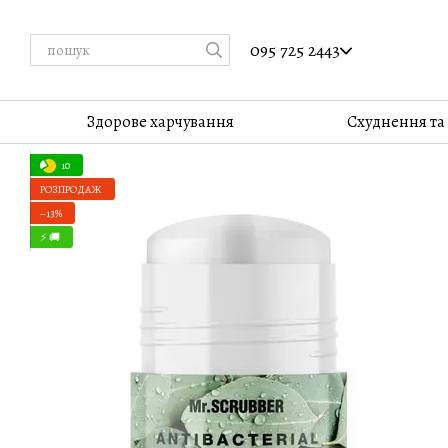
Перейти до основного контенту
095 725 2443
Здорове харчування
Cхуднення та
10
РОЗПРОДАЖ
−13%
⚡ 🚚