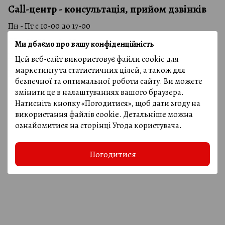
Call-центр - консультація, прийом дзвінків
Пн - Пт с 10-00 до 17-00
Сб. с 10-00 до 15-00
Ми дбаємо про вашу конфіденційність
Нд: вихідний
Цей веб-сайт використовує файли cookie для
маркетингу та статистичних цілей, а також для
Прийом замовлень через кошик
безпечної та оптимальної роботи сайту. Ви можете
Прийом замовлень онлайн - цілодобово
змінити це в налаштуваннях вашого браузера.
Натисніть кнопку «Погодитися», щоб дати згоду на
використання файлів cookie. Детальніше можна
ознайомитися на сторінці
Угода користувача
.
Погодитися