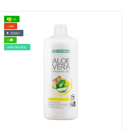
10
−12%
ВІДЕО
⚡ 🚚
100% ORIGINAL