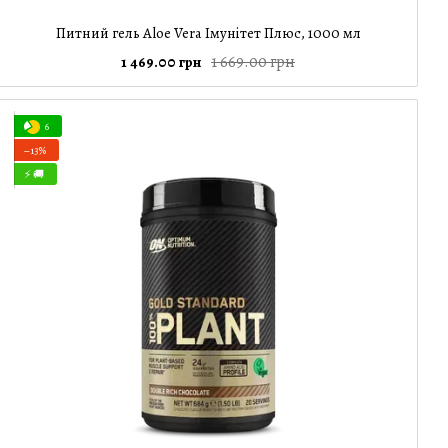
Питний гель Aloe Verа Імунітет Плюс, 1000 мл
1 669.00 грн
1 469.00 грн
6
−13%
⚡ 🚚