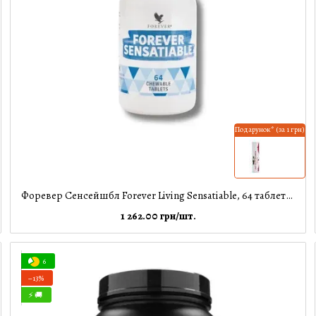
Подарунок* (за 1 грн)
Форевер Сенсейшбл Forever Living Sensatiable, 64 таблетки
1 262.00 грн/шт.
6
−13%
⚡ 🚚