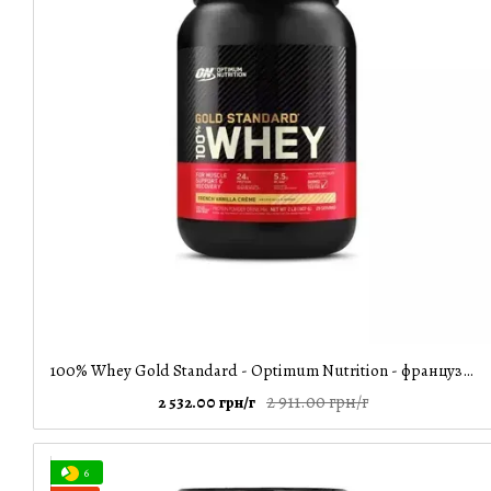
100% Whey Gold Standard - Optimum Nutrition - французький ванільний крем - 909 g
2 911.00 грн/г
2 532.00 грн/г
6