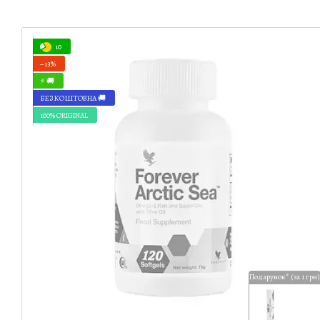
10
−13%
⚡ 🚚
БЕЗКОШТОВНА 🚚
100% ORIGINAL
Подарунок* (за 1 грн)