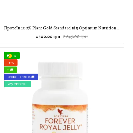
Протеїн 100% Plant Gold Standard від Optimum Nutrition, шоколад, 684 г – Рослинний веганський білок для росту м'язів і відновлення
2 645.00 грн
2 300.00 грн
10
−13%
⚡ 🚚
БЕЗКОШТОВНА 🚚
100% ORIGINAL