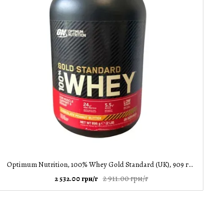
Optimum Nutrition, 100% Whey Gold Standard (UK), 909 грамів, шоколадно - арахісове масло
2 911.00 грн/г
2 532.00 грн/г