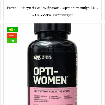
Розчинний суп зі смаком броколі, картоплі та цибулі LR Figuactive, 488 г
1 299.00 грн
1 239.00 грн
6
−19%
⚡ 🚚