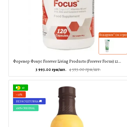
Подарунок* (за 1 грн)
Форевер Фокус Forever Living Products (Forever Focus) 120 капсул
4 593.00 грн/шт.
3 993.00 грн/шт.
10
−13%
БЕЗКОШТОВНА 🚚
100% ORIGINAL