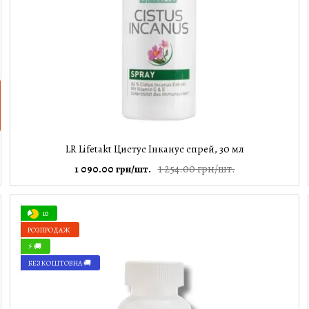
LR Lifetakt Цистус Інканус спрей, 30 мл
1 254.00 грн/шт.
1 090.00 грн/шт.
10
РОЗПРОДАЖ
⚡ 🚚
БЕЗКОШТОВНА 🚚