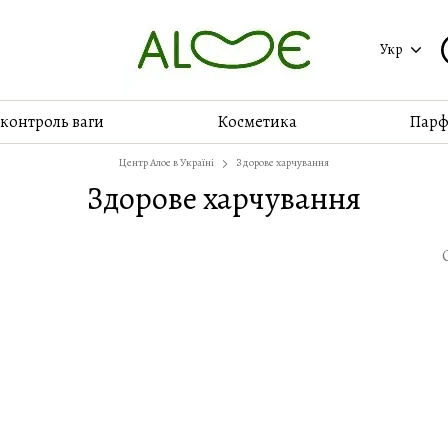
Укр
 контроль ваги
Косметика
Парф
Центр Алое в Україні
Здорове харчування
Здорове харчування