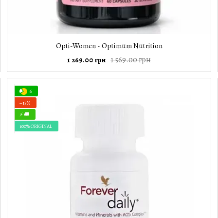
Opti-Women - Optimum Nutrition
1 569.00 грн
1 269.00 грн
6
−13%
⚡ 🚚
100% ORIGINAL