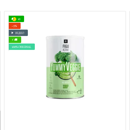
10
−5%
ВІДЕО
⚡ 🚚
100% ORIGINAL