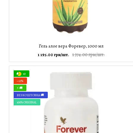
Гель алое вера Форевер, 1000 мл
1 374.00 грн/шт.
1 195.00 грн/шт.
10
−13%
⚡ 🚚
БЕЗКОШТОВНА 🚚
100% ORIGINAL