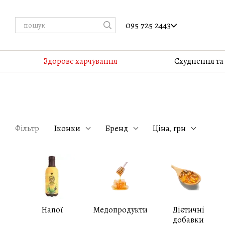
Перейти до основного контенту
095 725 2443
Здорове харчування
Cхуднення та
Фільтр
Іконки
Бренд
Ціна, грн
Напої
Медопродукти
Дієтичні
добавки