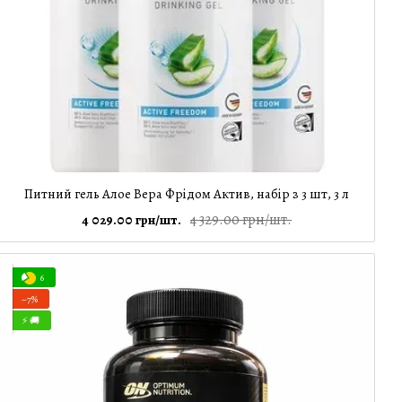
Питний гель Алое Вера Фрідом Актив, набір з 3 шт, 3 л
4 329.00 грн/шт.
4 029.00 грн/шт.
6
−7%
⚡ 🚚