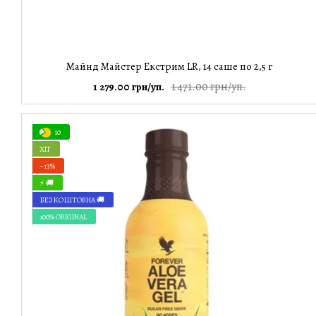
Майнд Майстер Екстрим LR, 14 саше по 2,5 г
1 471.00 грн/уп.
1 279.00 грн/уп.
10
ХІТ
−13%
⚡ 🚚
БЕЗКОШТОВНА 🚚
100% ORIGINAL