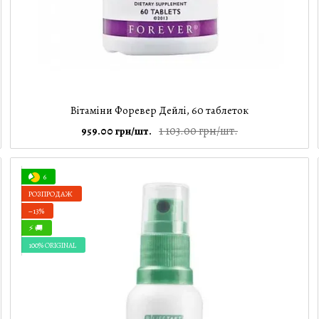
Вітаміни Форевер Дейлі, 60 таблеток
1 103.00 грн/шт.
959.00 грн/шт.
6
РОЗПРОДАЖ
−13%
⚡ 🚚
100% ORIGINAL