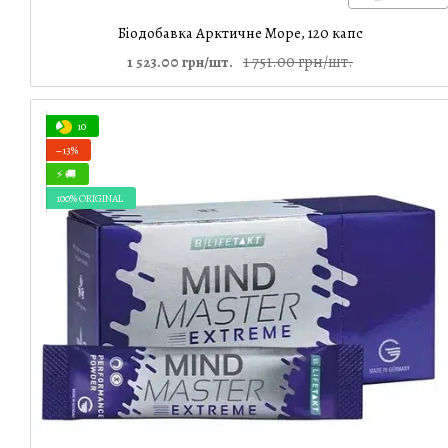
Біодобавка Арктичне Море, 120 капс
1 751.00 грн/шт.
1 523.00 грн/шт.
10
−13%
⚡ 🚚
100% ORIGINAL