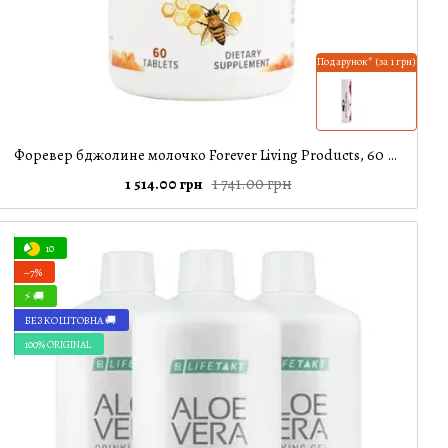
Подарунок* (за 1 грн)
Форевер бджолине молочко Forever Living Products, 60 табл
1 741.00 грн
1 514.00 грн
10
−7%
⚡ 🚚
БЕЗКОШТОВНА 🚚
100% ORIGINAL