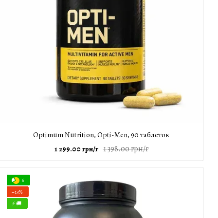
Optimum Nutrition, Opti-Men, 90 таблеток
1 398.00 грн/г
1 299.00 грн/г
6
−13%
⚡ 🚚