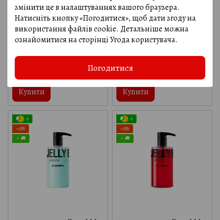
змінити це в налаштуваннях вашого браузера.
Натисніть кнопку «Погодитися», щоб дати згоду на
використання файлів cookie. Детальніше можна
ознайомитися на сторінці
Угода користувача
.
Гель для душу Jelly Bubbles
Гель для душу Jelly Bubbles
Ripe Fig Mr.SCRUBBER
Midnight Rose
Погодитися
Mr.SCRUBBER
350.00 грн/мл
350.00 грн/мл
400.00 грн
400.00 грн
Купити
Купити
6
6
−13%
−13%
⚡ 🚚
⚡ 🚚