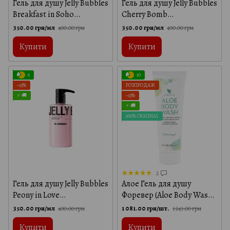
Гель для душу Jelly Bubbles
Гель для душу Jelly Bubbles
Breakfast in Soho
Cherry Bomb
Mr.SCRUBBER
Mr.SCRUBBER
350.00 грн/мл
350.00 грн/мл
400.00 грн
400.00 грн
Купити
Купити
6
10
−13%
РОЗПРОДАЖ
⚡ 🚚
−13%
⚡ 🚚
100% ORIGINAL
2
Гель для душу Jelly Bubbles
Алое Гель для душу
Peony in Love
Форевер (Aloe Body Wash)
Mr.SCRUBBER
Forever Living, 236 мл
350.00 грн/мл
1 081.00 грн/шт.
400.00 грн
1 243.00 грн
Купити
Купити