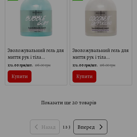
Зволожувальний гель для
Зволожувальний гель для
миття рук і тіла
миття рук і тіла
HOLLYSKIN Bubble Gum,
HOLLYSKIN Coconut
172.00 грн/шт.
172.00 грн/шт.
198.00 грн
198.00 грн
300 мл
Cappuccino, 300 мл
Купити
Купити
Показати ще 20 товарів
Назад
Вперед
1
з 3