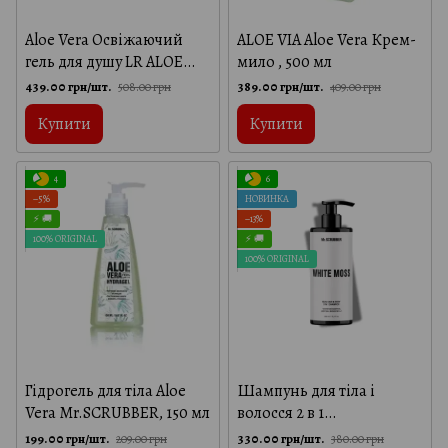
Aloe Vera Освіжаючий
ALOE VIA Aloe Vera Крем-
гель для душу LR ALOE
мило , 500 мл
VIA, 250 мл
439.00 грн/шт.
389.00 грн/шт.
508.00 грн
409.00 грн
Купити
Купити
4
6
−5%
НОВИНКА
⚡ 🚚
−13%
100% ORIGINAL
⚡ 🚚
100% ORIGINAL
Гідрогель для тіла Aloe
Шампунь для тіла і
Vera Mr.SCRUBBER, 150 мл
волосся 2 в 1
Mr.SCRUBBER White
199.00 грн/шт.
330.00 грн/шт.
209.00 грн
380.00 грн