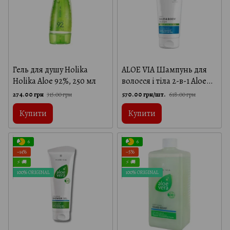
Гель для душу Holika
ALOE VIA Шампунь для
Holika Aloe 92%, 250 мл
волосся і тіла 2-в-1 Aloe
Vera, LR Health and Beauty,
274.00 грн
570.00 грн/шт.
315.00 грн
618.00 грн
250 мл
Купити
Купити
6
6
−14%
−5%
⚡ 🚚
⚡ 🚚
100% ORIGINAL
100% ORIGINAL