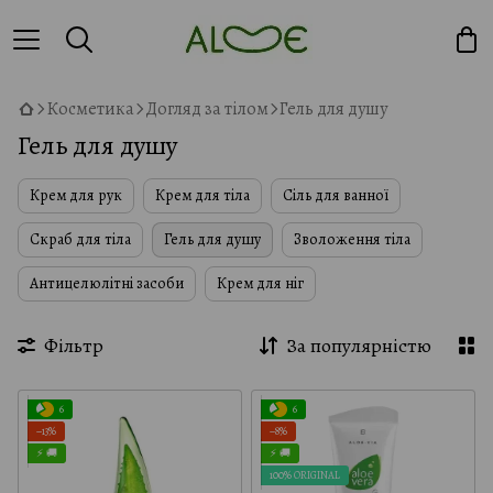
Косметика
Догляд за тілом
Гель для душу
Гель для душу
Крем для рук
Крем для тіла
Сіль для ванної
Скраб для тіла
Гель для душу
Зволоження тіла
Антицелюлітні засоби
Крем для ніг
Фільтр
За популярністю
6
6
−13%
−8%
⚡ 🚚
⚡ 🚚
100% ORIGINAL