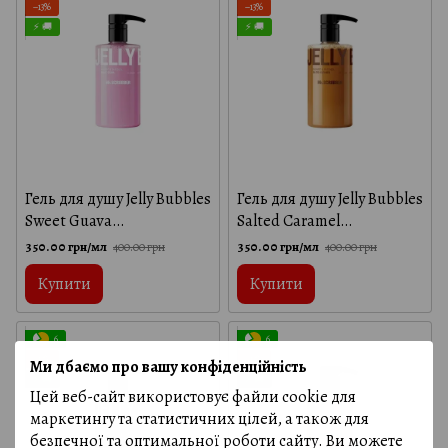
−13%
−13%
⚡ 🚚
⚡ 🚚
Гель для душу Jelly Bubbles
Гель для душу Jelly Bubbles
Sweet Guava
Salted Caramel
Mr.SCRUBBER
Mr.SCRUBBER
350.00 грн/мл
350.00 грн/мл
400.00 грн
400.00 грн
Купити
Купити
6
6
−13%
−13%
Ми дбаємо про вашу конфіденційність
⚡ 🚚
⚡ 🚚
Цей веб-сайт використовує файли cookie для
маркетингу та статистичних цілей, а також для
безпечної та оптимальної роботи сайту. Ви можете