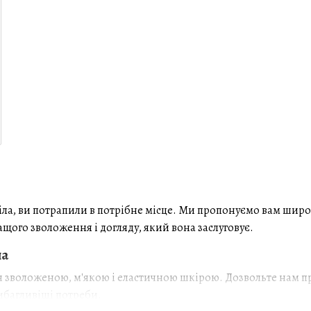
ла, ви потрапили в потрібне місце. Ми пропонуємо вам широ
щого зволоження і догляду, який вона заслуговує.
ла
 зволоженою, м'якою і еластичною шкірою. Дозвольте нам п
вибагливіші потреби.