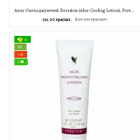
Алоє Охолоджуючий Лосьйон (Aloe Cooling Lotion), Forever Living, 118 мл
829.00 грн/шт.
721.00 грн/шт.
10
ХІТ
−3%
⚡ 🚚