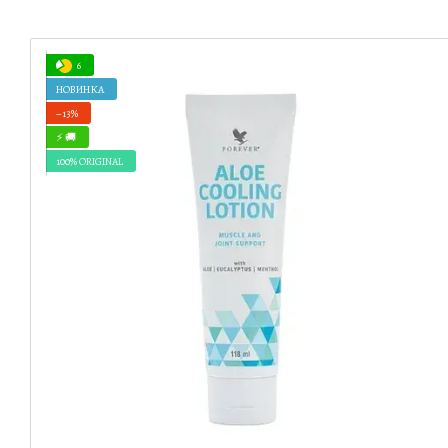
6
НОВИНКА
−13%
⚡ 🚚
100% ORIGINAL