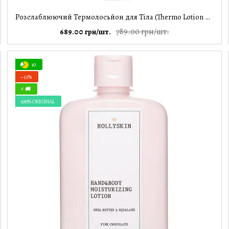
Розслаблюючий Термолосьйон для Тіла (Thermo Lotion Aloe Vera) 100 мл
789.00 грн/шт.
689.00 грн/шт.
10
−13%
⚡ 🚚
100% ORIGINAL