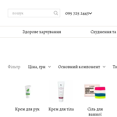
Перейти до основного контенту
095 725 2443
Здорове харчування
Cхуднення та
Фільтр
Ціна, грн
Основний компонент
Т
Крем для рук
Крем для тіла
Сіль для
ванної