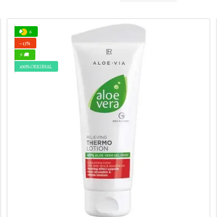
6
−13%
⚡ 🚚
100% ORIGINAL