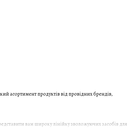
кий асортимент продуктів від провідних брендів,
редставити вам широку лінійку зволожуючих засобів для