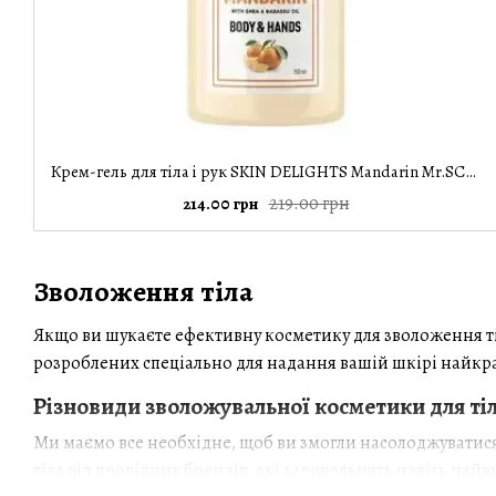
Крем-гель для тіла і рук SKIN DELIGHTS Mandarin Mr.SCRUBBER, 150 мл
219.00 грн
214.00 грн
Зволоження тіла
Якщо ви шукаєте ефективну косметику для зволоження ті
розроблених спеціально для надання вашій шкірі найкра
Різновиди зволожувальної косметики для ті
Ми маємо все необхідне, щоб ви змогли насолоджуватися
тіла від провідних брендів, які задовольнять навіть най