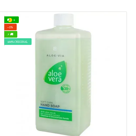
6
−5%
⚡ 🚚
100% ORIGINAL