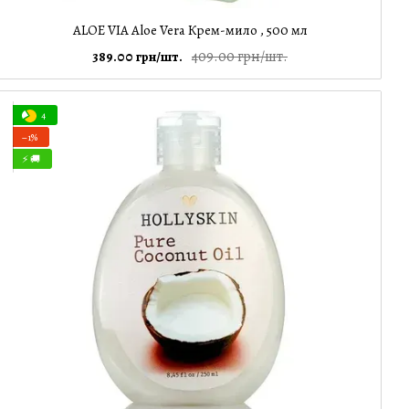
ALOE VIA Aloe Vera Крем-мило , 500 мл
409.00 грн/шт.
389.00 грн/шт.
4
−1%
⚡ 🚚