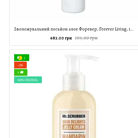
Зволожувальний лосьйон алое Форевер, Forever Living, 118 мл
705.00 грн
683.00 грн
3
−2%
⚡ 🚚
100% ORIGINAL