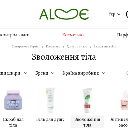
Укр
 контроль ваги
Косметика
Парф
Центр Алое в Україні
Косметика
Догляд за тілом
Зволоження тіла
Зволоження тіла
ипи шкіри
Бренд
Країна виробник
Скраб для
Гель для душу
Зволоження
Антицел
тіла
тіла
зас