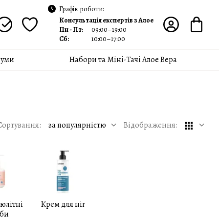
Графік роботи:
Консультація експертів з Алое
Пн - Пт:
09:00–19:00
Сб:
10:00–17:00
уми
Набори та Міні-Тачі Алое Вера
Сортування:
за популярністю
Відображення:
юлітні
Крем для ніг
оби