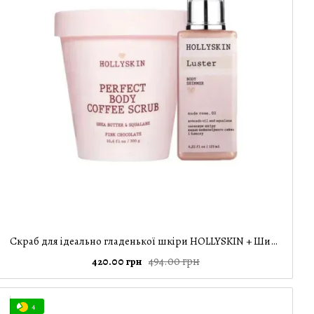
Скраб для ідеально гладенької шкіри HOLLYSKIN + Шиммер HOLLYSKIN Luster Body Shimmer nude rose
494.00 грн
420.00 грн
4