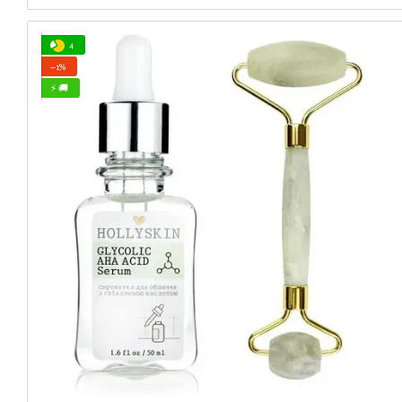
4
−1%
⚡ 🚚