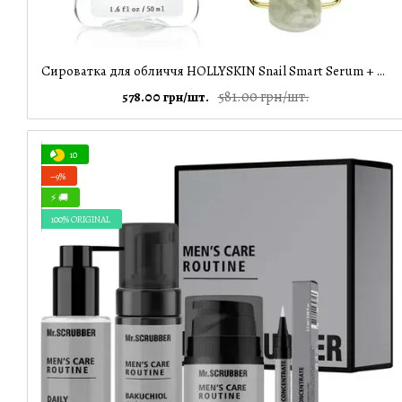
Сироватка для обличчя HOLLYSKIN Snail Smart Serum + Ролер для обличчя, 30 мл
581.00 грн/шт.
578.00 грн/шт.
10
−9%
⚡ 🚚
100% ORIGINAL