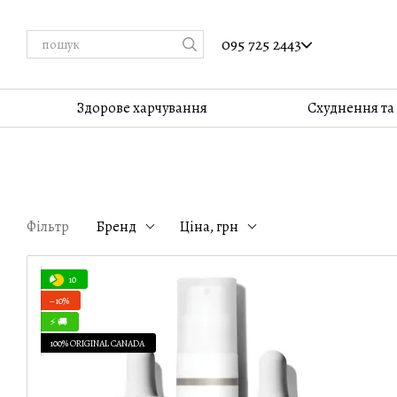
Перейти до основного контенту
095 725 2443
Здорове харчування
Cхуднення та
Фільтр
Бренд
Ціна, грн
10
−10%
⚡ 🚚
100% ORIGINAL CANADA