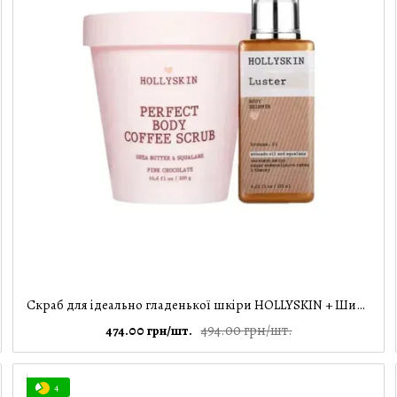
Скраб для ідеально гладенької шкіри HOLLYSKIN + Шиммер HOLLYSKIN Luster Body Shimmer bronze
494.00 грн/шт.
474.00 грн/шт.
4