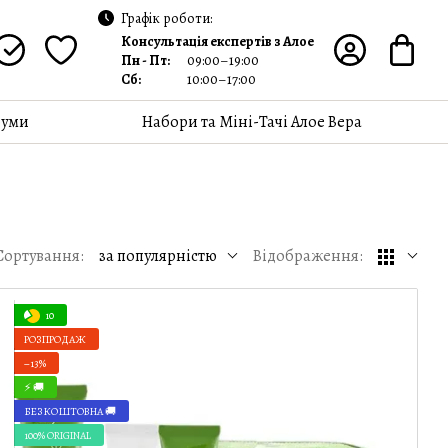
Графік роботи:
Консультація експертів з Алое
Пн - Пт:
09:00–19:00
Сб:
10:00–17:00
уми
Набори та Міні-Тачі Алое Вера
Сортування:
за популярністю
Відображення:
10
РОЗПРОДАЖ
−13%
⚡ 🚚
БЕЗКОШТОВНА 🚚
100% ORIGINAL