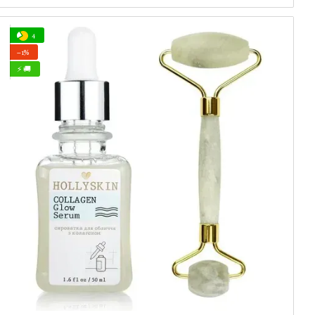
4
−1%
⚡ 🚚