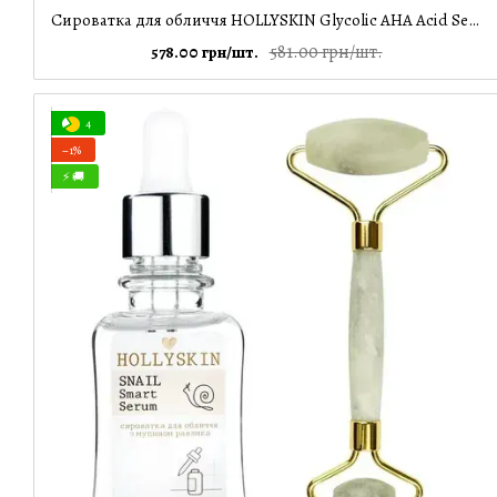
Сироватка для обличчя HOLLYSKIN Glycolic AHA Acid Serum + Ролер для обличчя, 30 мл
581.00 грн/шт.
578.00 грн/шт.
4
−1%
⚡ 🚚