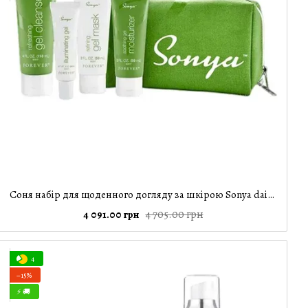
Соня набір для щоденного догляду за шкірою Sonya daily skincare system
4 705.00 грн
4 091.00 грн
4
−15%
⚡ 🚚