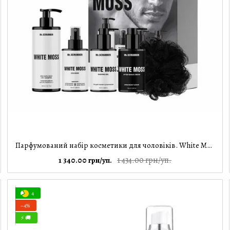
Парфумований набір косметики для чоловіків. White Moss Perfumed Men’s Essentials Set Mr.SCRUBBER
1 434.00 грн/уп.
1 340.00 грн/уп.
4
−4%
⚡ 🚚