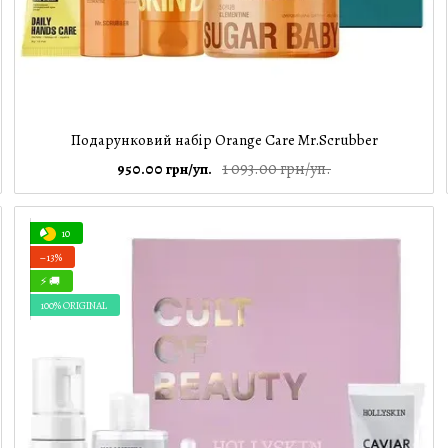
Подарунковий набір Orange Care Mr.Scrubber
1 093.00 грн/уп.
950.00 грн/уп.
10
−13%
⚡ 🚚
100% ORIGINAL