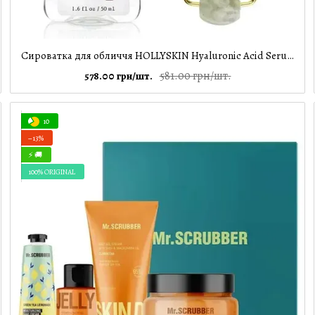
Сироватка для обличчя HOLLYSKIN Hyaluronic Acid Serum + Ролер для обличчя, 30 мл
581.00 грн/шт.
578.00 грн/шт.
10
−13%
⚡ 🚚
100% ORIGINAL