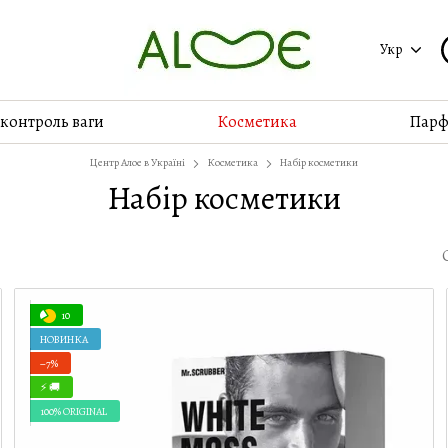
Укр
 контроль ваги
Косметика
Парф
Центр Алое в Україні
Косметика
Набір косметики
Набір косметики
10
НОВИНКА
−7%
⚡ 🚚
100% ORIGINAL