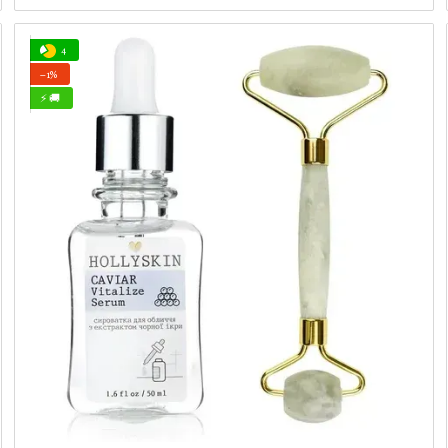
4
−1%
⚡ 🚚