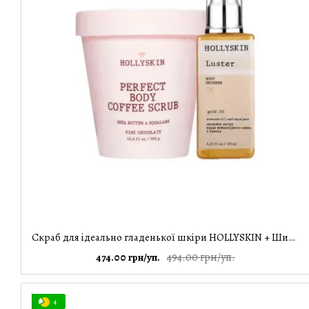
Скраб для ідеально гладенької шкіри HOLLYSKIN + Шиммер HOLLYSKIN Luster Body Shimmer gold
494.00 грн/уп.
474.00 грн/уп.
4