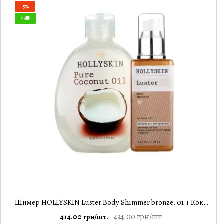
−5%
⚡ 🚚
Шимер HOLLYSKIN Luster Body Shimmer bronze. 01 + Кокосова олія HOLLYSKIN Pure Coconut Oil
434.00 грн/шт.
414.00 грн/шт.