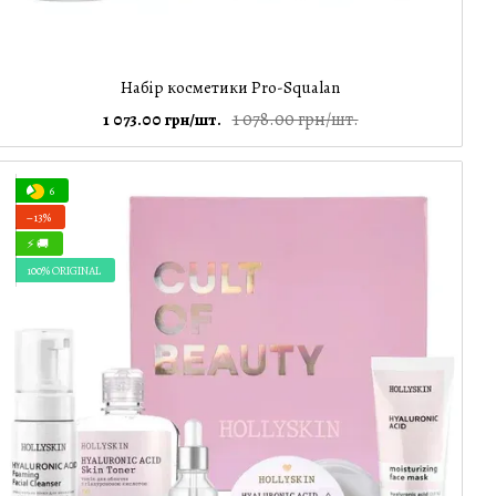
Набір коcметики Pro-Squalan
1 078.00 грн/шт.
1 073.00 грн/шт.
6
−13%
⚡ 🚚
100% ORIGINAL