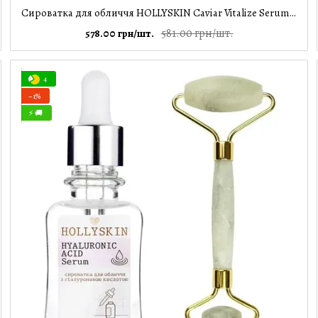
Сироватка для обличчя HOLLYSKIN Caviar Vitalize Serum + Ролер для обличчя, 30 мл
581.00 грн/шт.
578.00 грн/шт.
4
−1%
⚡ 🚚