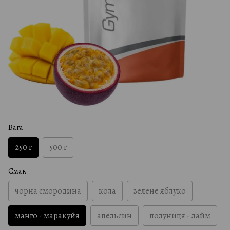
Вага
250 г
500 г
Смак
чорна смородина
кола
зелене яблуко
манго - маракуйя
апельсин
полуниця - лайм