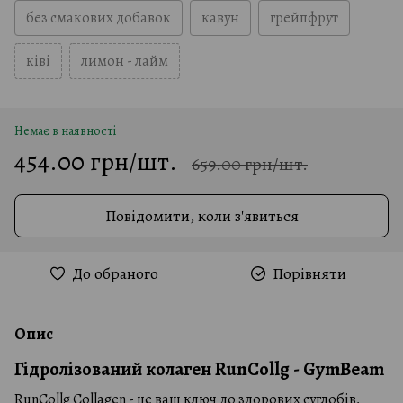
без смакових добавок
кавун
грейпфрут
ківі
лимон - лайм
Немає в наявності
454.00 грн/шт.
659.00 грн/шт.
Повідомити, коли з'явиться
До обраного
Порівняти
Опис
Гідролізований колаген RunCollg - GymBeam
RunCollg Collagen - це ваш ключ до здорових суглобів,