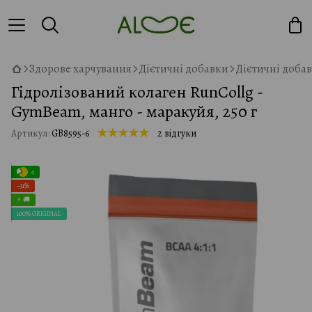
Здорове харчування
Дієтичні добавки
Дієтичні доба
Гідролізований колаген RunCollg -
GymBeam, манго - маракуйя, 250 г
Артикул:
GB8595-6
2 відгуки
4
−31%
⚡ 🚚
100% ORIGINAL