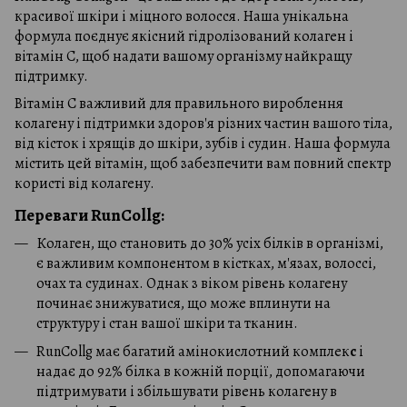
красивої шкіри і міцного волосся. Наша унікальна
формула поєднує якісний гідролізований колаген і
вітамін С, щоб надати вашому організму найкращу
підтримку.
Вітамін С важливий для правильного вироблення
колагену і підтримки здоров'я різних частин вашого тіла,
від кісток і хрящів до шкіри, зубів і судин. Наша формула
містить цей вітамін, щоб забезпечити вам повний спектр
користі від колагену.
Переваги RunCollg:
Колаген, що становить до 30% усіх білків в організмі,
є важливим компонентом в кістках, м'язах, волоссі,
очах та судинах. Однак з віком рівень колагену
починає знижуватися, що може вплинути на
структуру і стан вашої шкіри та тканин.
RunCollg має багатий амінокислотний комплек
с
і
надає до 92% білка в кожній порції, допомагаючи
підтримувати і збільшувати рівень колагену в