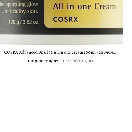
COSRX Advanced Snail 92 All in one cream 100ml - зволожуючий крем для сяяння шкіри, 100 мл
1 121.00 грн/шт.
1 019.00 грн/шт.