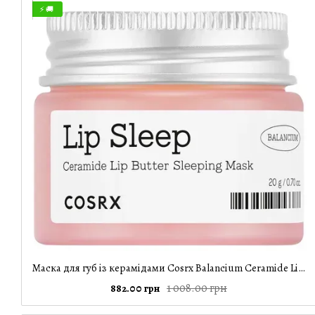
⚡ 🚚
Маска для губ із керамідами Cosrx Balancium Ceramide Lip Butter Sleeping Mask, 20 g
1 008.00 грн
882.00 грн