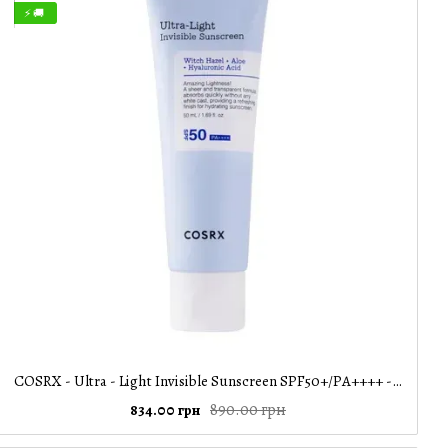
⚡ 🚚
COSRX - Ultra - Light Invisible Sunscreen SPF50+/PA++++ - Легкий зволожувальний сонцезахисний крем - 50ml
890.00 грн
834.00 грн