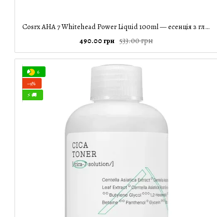
Cosrx AHA 7 Whitehead Power Liquid 100ml — есенція з гліколевою кислотою 7%, 100 мл
533.00 грн
490.00 грн
6
−9%
⚡ 🚚