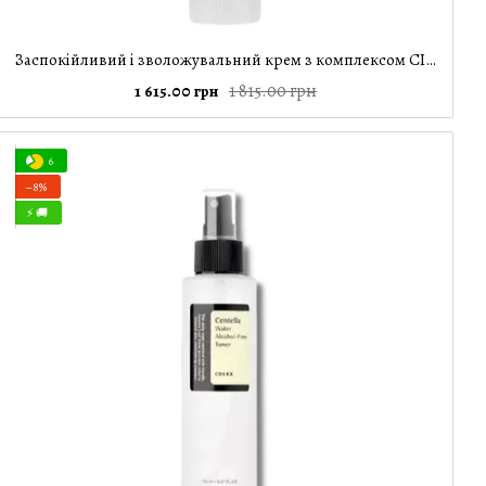
Заспокійливий і зволожувальний крем з комплексом CICA-7 Pure Fit (Cica Cream Intense) Cosrx, 50 мл
1 815.00 грн
1 615.00 грн
6
−8%
⚡ 🚚