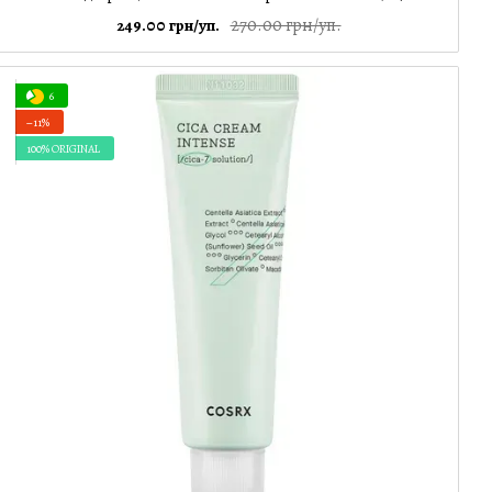
270.00 грн/уп.
249.00 грн/уп.
6
−11%
100% ORIGINAL