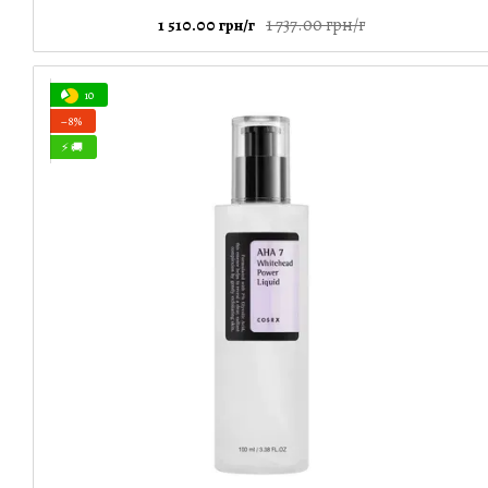
1 737.00 грн/г
1 510.00 грн/г
10
−8%
⚡ 🚚