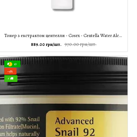
Тонер з екстрактом центелли - Cosrx - Centella Water Alcohol-Free Toner, 150 мл
970.00 грн/шт.
889.00 грн/шт.
10
−9%
⚡ 🚚