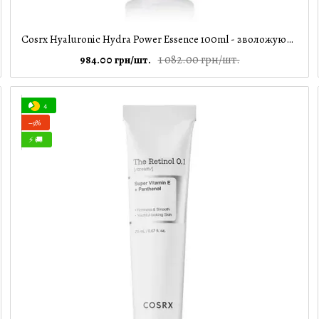
Cosrx Hyaluronic Hydra Power Essence 100ml - зволожуюча есенція з гіалуроновою кислотою, 100 мл
1 082.00 грн/шт.
984.00 грн/шт.
4
−9%
⚡ 🚚