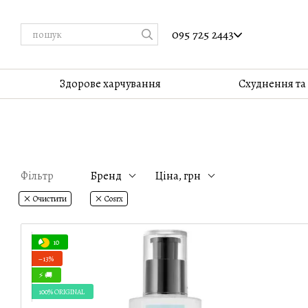
Перейти до основного контенту
095 725 2443
Здорове харчування
Cхуднення та
Фільтр
Бренд
Ціна, грн
Очистити
Cosrx
10
−13%
⚡ 🚚
100% ORIGINAL