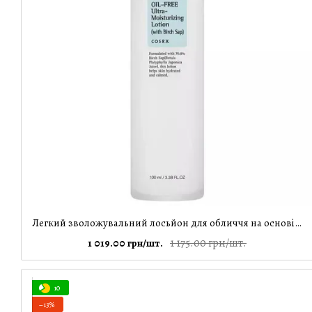
Легкий зволожувальний лосьйон для обличчя на основі березового соку Oil-Free Ultra-Moisturizing Lotion Cosrx, 100 мл
1 175.00 грн/шт.
1 019.00 грн/шт.
10
−13%