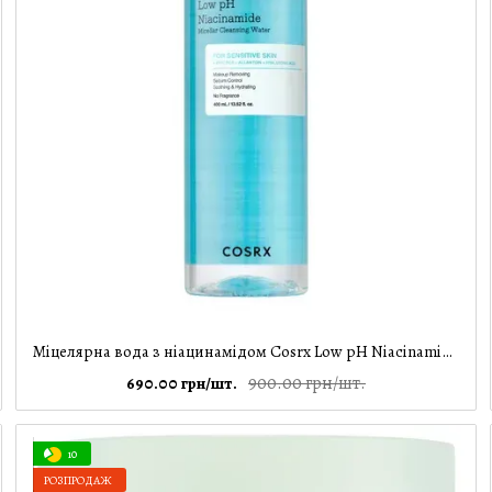
Міцелярна вода з ніацинамідом Cosrx Low pH Niacinamide Micellar Cleansing Water, 400 мл
900.00 грн/шт.
690.00 грн/шт.
10
РОЗПРОДАЖ