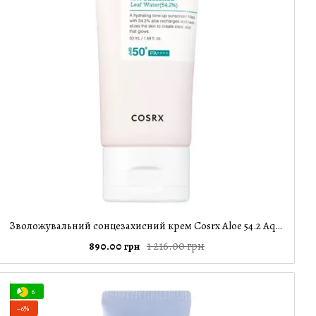
Зволожувальний сонцезахисний крем Cosrx Aloe 54.2 Aqua Tone-Up Sunscreen SPF50+/PA++++, 50 мл
1 216.00 грн
890.00 грн
6
−6%