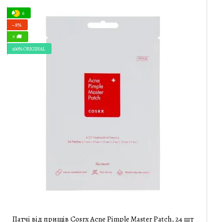
6
−8%
⚡ 🚚
100% ORIGINAL
Патчі від прищів Cosrx Acne Pimple Master Patch, 24 шт