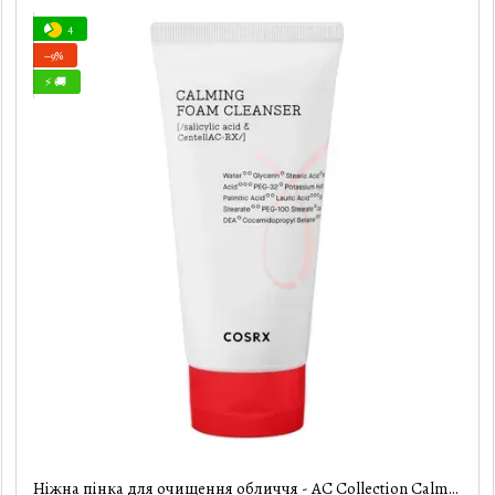
4
−9%
⚡ 🚚
Ніжна пінка для очищення обличчя - AC Collection Calming Foam - Cosrx, 150 мл