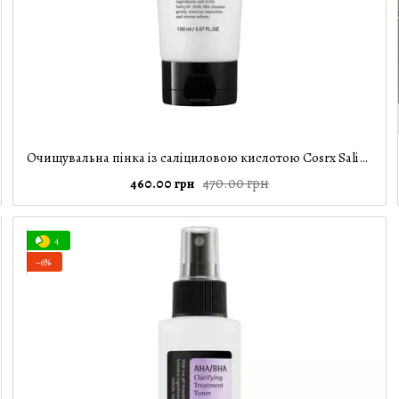
Очищувальна пінка із саліциловою кислотою Cosrx Salicylic Acid Daily Gentle Cleanser, 150 мл
470.00 грн
460.00 грн
4
−6%