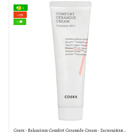
6
−13%
⚡ 🚚
Cosrx - Balancium Comfort Ceramide Cream - Заспокійливий крем з церамідами - 80g