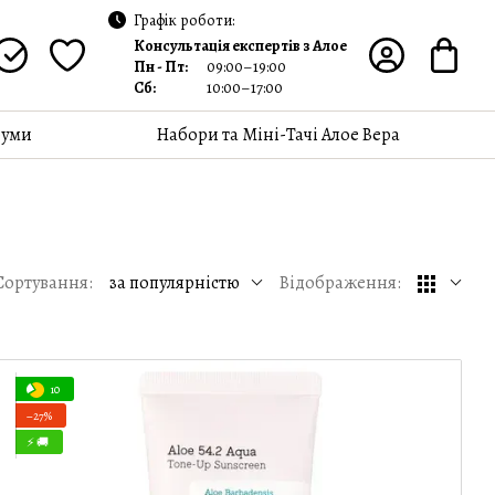
Графік роботи:
Консультація експертів з Алое
Пн - Пт:
09:00–19:00
Сб:
10:00–17:00
уми
Набори та Міні-Тачі Алое Вера
Сортування:
за популярністю
Відображення:
10
−27%
⚡ 🚚