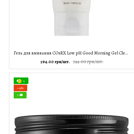
Гель для вмивання COsRX Low pH Good Morning Gel Cleanser, 50 мл
744.00 грн/шт.
594.00 грн/шт.
4
−14%
⚡ 🚚