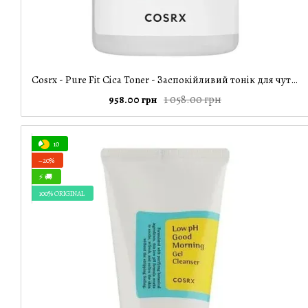
Cosrx - Pure Fit Cica Toner - Заспокійливий тонік для чутливої шкіри - 150ml
1 058.00 грн
958.00 грн
10
−20%
⚡ 🚚
100% ORIGINAL