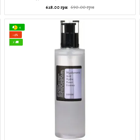
690.00 грн
628.00 грн
4
−9%
⚡ 🚚