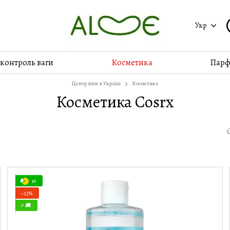
Укр
 контроль ваги
Косметика
Парф
Центр Алое в Україні
Косметика
Косметика Cosrx
10
−23%
⚡ 🚚