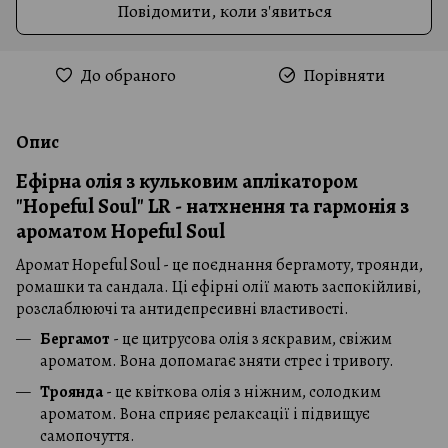
Повідомити, коли з'явиться
До обраного
Порівняти
Опис
Ефірна олія з кульковим аплікатором
"Hopeful Soul" LR -
натхнення та гармонія з
ароматом Hopeful Soul
Аромат Hopeful Soul - це поєднання бергамоту, троянди,
ромашки та сандала. Ці ефірні олії мають заспокійливі,
розслаблюючі та антидепресивні властивості.
Бергамот
- це цитрусова олія з яскравим, свіжим
ароматом. Вона допомагає зняти стрес і тривогу.
Троянда
- це квіткова олія з ніжним, солодким
ароматом. Вона сприяє релаксації і підвищує
самопочуття.