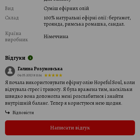
Вид
Суміш ефірних олій
Склад
100% натуральні ефірні олії: бергамот,
троянда, римська ромашка, сандал.
Країна
Німеччина
виробник
Відгуки
1
Галина Розумовська
04.05.2023 в 11:14
Я почала використовувати ефірну олію Hopeful Soul, коли
відчувала стрес і тривогу. Я була вражена тим, наскільки
швидко вона допомогла мені розслабитися і знайти
внутрішній баланс. Тепер я користуюся нею щодня.
Відповісти
Написати відгук