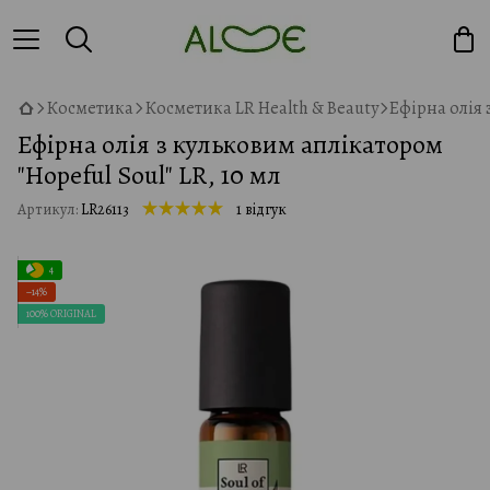
Косметика
Косметика LR Health & Beauty
Ефірна олія 
Ефірна олія з кульковим аплікатором
"Hopeful Soul" LR, 10 мл
Артикул:
LR26113
1 відгук
4
−14%
100% ORIGINAL