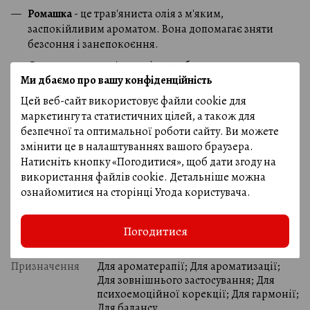
Ромашка
- це трав'яниста олія з м'яким,
заспокійливим ароматом. Вона допомагає зняти
безсоння і занепокоєння.
Сандал
- це дерев'яна олія з глибоким, теплим
Ми дбаємо про вашу конфіденційність
ароматом. Вона сприяє медитації та духовному
зростанню.
Цей веб-сайт використовує файли cookie для
маркетингу та статистичних цілей, а також для
Аромат Hopeful Soul ідеально підходить для
безпечної та оптимальної роботи сайту. Ви можете
використання в будь-який час доби. Він допоможе вам
змінити це в налаштуваннях вашого браузера.
знайти внутрішній баланс і відчути натхнення та
Натисніть кнопку «Погодитися», щоб дати згоду на
гармонію.
використання файлів cookie. Детальніше можна
Спробуйте аромат Hopeful Soul і відчуйте на собі його
ознайомитися на сторінці
Угода користувача
.
заспокійливу і розслаблюючу дію.
Погодитися
Характеристики
Призначення
Для ароматерапії; Для ароматизації;
Для зовнішнього застосування; Для
психоемоційної корекції; Для гармонії;
Для балансу