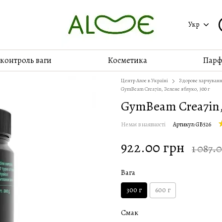
Укр
 контроль ваги
Косметика
Парф
Центр Алое в Україні
Здорове харчуван
GymBeam Crea7in, Зелене яблуко, 300 г
GymBeam Crea7in, 
Немає в наявності
Артикул: GB526
922.00 грн
1 087.
Вага
300 г
600 г
Смак