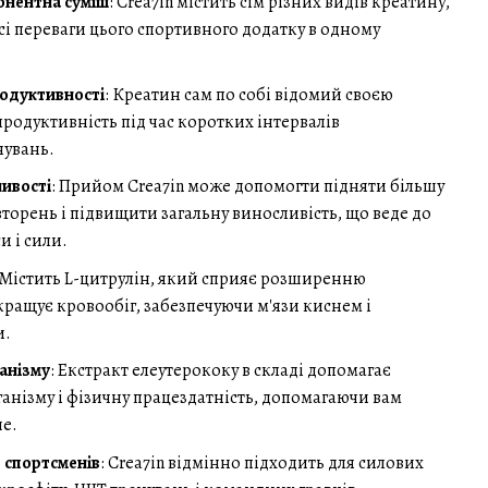
онентна суміш
: Crea7in містить сім різних видів креатину,
сі переваги цього спортивного додатку в одному
одуктивності
: Креатин сам по собі відомий своєю
родуктивність під час коротких інтервалів
нувань.
ливості
: Прийом Crea7in може допомогти підняти більшу
вторень і підвищити загальну виносливість, що веде до
и і сили.
 Містить L-цитрулін, який сприяє розширенню
кращує кровообіг, забезпечуючи м'язи киснем і
и.
анізму
: Екстракт елеутерококу в складі допомагає
анізму і фізичну працездатність, допомагаючи вам
е.
в спортсменів
: Crea7in відмінно підходить для силових