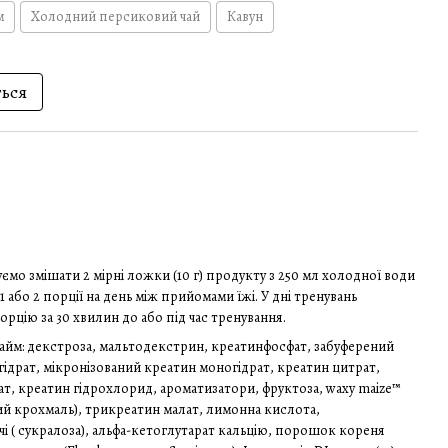
м
Холодний персиковий чай
Кавун
ться
мо змішати 2 мірні ложки (10 г) продукту з 250 мл холодної води
 або 2 порції на день між прийомами їжі. У дні тренувань
орцію за 30 хвилин до або під час тренування.
йм: декстроза, мальтодекстрин, креатинфосфат, забуферений
ідрат, мікронізований креатин моногідрат, креатин цитрат,
ат, креатин гідрохлорид, ароматизатори, фруктоза, waxy maize™
й крохмаль), трикреатин малат, лимонна кислота,
і ( сукралоза), альфа-кетоглутарат кальцію, порошок кореня