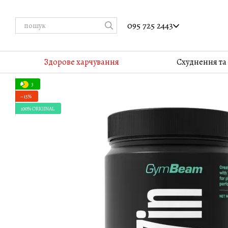
Перейти до основного контенту
095 725 2443
Здорове харчування
Cхуднення та
3
−15%
100% ORIGINAL