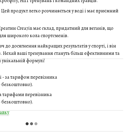
кросфіту, HIIT тренувань і командних гравців.
: Цей продукт легко розчиняється у воді і має приємний
Креатин Crea7in має склад, придатний для веганів, що
для широкого кола спортсменів.
юч до досягнення найкращих результатів у спорті, і він
в. Нехай ваші тренування стануть більш ефективними та
 унікальній формулі!
і - за тарифом перевізника
 - безкоштовно).
за тарифами перевізника
 - безкоштовно).
авку