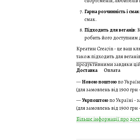
спортсменів, любителів 
Гарна розчинність і смак
смак.
Підходить для веганів
: 
робить його доступним 
Креатин Crea7in - це ваш кл
також підходить для вегані
продуктивними завдяки цій
Доставка
Оплата
—
Новою поштою
по Україн
(для замовлень від 1900 грн
—
Укрпоштою
по Україні - 
(для замовлень від 1900 грн
Більше інформації про дост