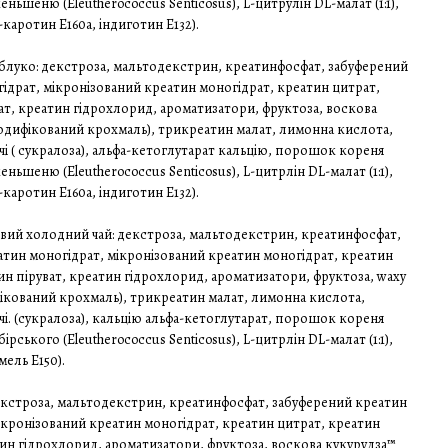
ньшеню (Eleutherococcus Senticosus), L-цитрулін DL-малат (1:1),
каротин E160a, індиготин E132).
блуко: декстроза, мальтодекстрин, креатинфосфат, забуферений
ідрат, мікронізований креатин моногідрат, креатин цитрат,
ат, креатин гідрохлорид, ароматизатори, фруктоза, воскова
одифікований крохмаль), трикреатин малат, лимонна кислота,
і ( сукралоза), альфа-кетоглутарат кальцію, порошок кореня
ньшеню (Eleutherococcus Senticosus), L-цитрлін DL-малат (1:1),
каротин E160a, індиготин E132).
ий холодний чай: декстроза, мальтодекстрин, креатинфосфат,
тин моногідрат, мікронізований креатин моногідрат, креатин
ин піруват, креатин гідрохлорид, ароматизатори, фруктоза, waxy
ікований крохмаль), трикреатин малат, лимонна кислота,
і. (сукралоза), кальцію альфа-кетоглутарат, порошок кореня
ського (Eleutherococcus Senticosus), L-цитрлін DL-малат (1:1),
мель E150).
екстроза, мальтодекстрин, креатинфосфат, забуферений креатин
ікронізований креатин моногідрат, креатин цитрат, креатин
тин гідрохлорид, ароматизатори, фруктоза, воскова кукурудза™