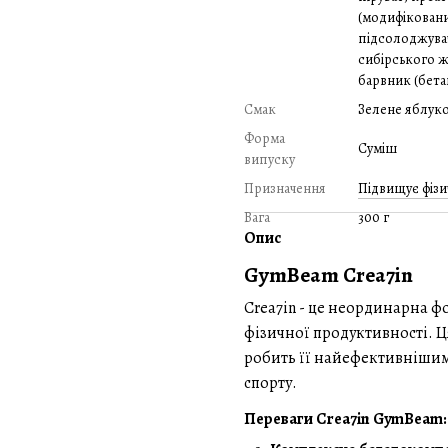
(модифіковани
підсолоджувач
сибірського же
барвник (бетан
Смак
Зелене яблук
Форма
Суміш
випуску
Призначення
Підвищує фізи
Вага
300 г
Опис
GymBeam Crea7in
Crea7in - це неординарна 
фізичної продуктивності. Ц
робить її найефективнішим
спорту.
Переваги Crea7in GymBeam: