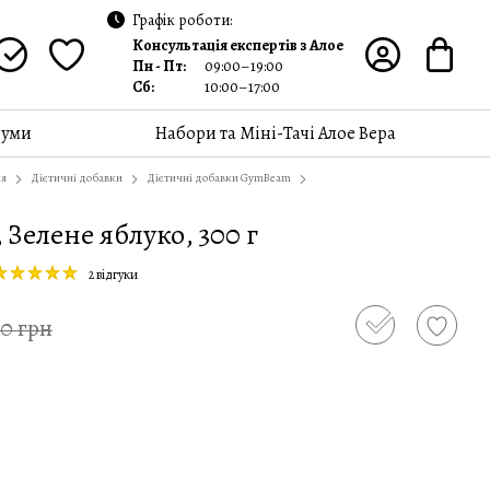
Графік роботи:
Консультація експертів з Алое
Пн - Пт:
09:00–19:00
Сб:
10:00–17:00
уми
Набори та Міні-Тачі Алое Вера
ня
Дієтичні добавки
Дієтичні добавки GymBeam
Зелене яблуко, 300 г
2 відгуки
00 грн