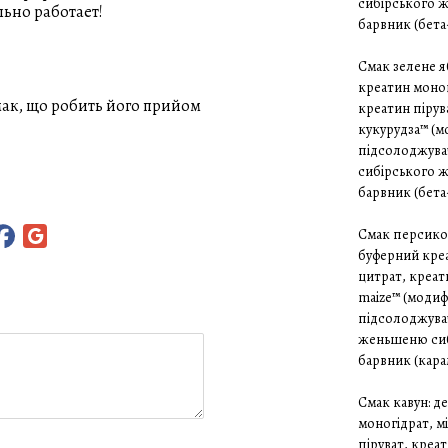
сибірського же
льно работает!
барвник (бета-
Смак зелене я
креатин моног
мак, що робить його прийом
креатин пірув
кукурудза™ (м
підсолоджувач
сибірського же
барвник (бета-
Смак персиков
буферний креа
цитрат, креат
maize™ (модиф
підсолоджувач
женьшеню сибір
барвник (кара
Смак кавун: д
моногідрат, м
піруват, креа