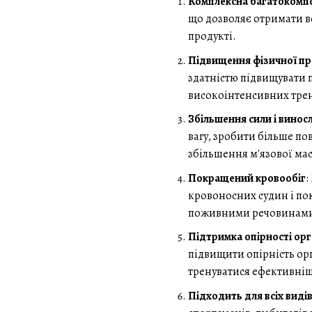
Комплексна багатокомп
що дозволяє отримати в
продукті.
Підвищення фізичної пр
здатністю підвищувати п
високоінтенсивних тре
Збільшення сили і винос
вагу, зробити більше по
збільшення м'язової мас
Покращений кровообіг
:
кровоносних судин і по
поживними речовинам
Підтримка опірності орг
підвищити опірність орг
тренуватися ефективніш
Підходить для всіх виді