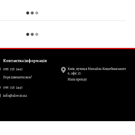
Контактна інформація
095 725 2443
Київ, вулиця Михайла Коцюбинського
6, офіс 25.
Передзвонити вам?
Мапа проїзду
095 725 2443
info@aloe.in.ua