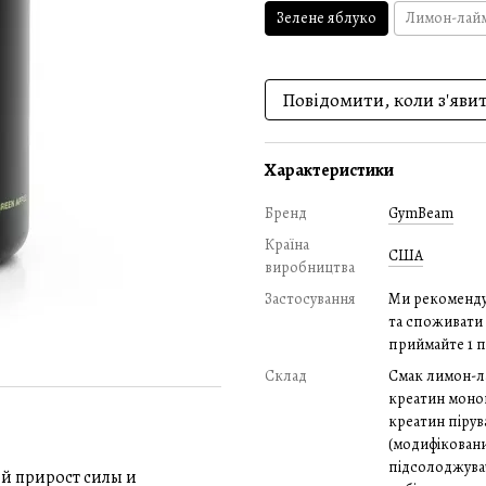
Зелене яблуко
Лимон-лай
Повідомити, коли з'яви
Характеристики
Бренд
GymBeam
Країна
США
виробництва
Застосування
Ми рекомендує
та споживати 1
приймайте 1 п
Склад
Смак лимон-ла
креатин моног
креатин пірув
(модифіковани
підсолоджувач
ый прирост силы и