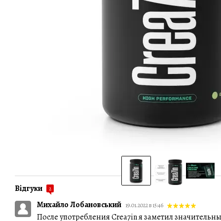
Відгуки
2
Михайло Лобановський
19.01.2022 в 15:46
После употребления Crea7in я заметил значительн