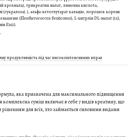
й крохмаль), трикреатин малат, лимонна кислота,
і (сукралоза). ), альфа-кетоглутарат кальцію, порошок кореня
ньшеню (Eleutherococcus Senticosus), L-цитрлін DL-малат (1:1),
ін Е162).
о
чну продуктивність під час високоінтенсивних вправ
формула, яка призначена для максимального підвищення
я комплексна суміш включає в себе 7 видів креатину, що
 рішенням для всіх, хто займається силовими видами