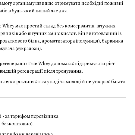
 змогу організму швидше отримувати необхідні поживні
або в будь-який інший час дня.
e Whey має простий склад без консервантів, штучних
рвників або штучних амінокислот. Він виготовлений із
роваткового білка, ароматизатора (полуниця), барвника
жувача (сукралози).
 регенерації: True Whey допомагає підтримувати ріст
швидшій регенерації після тренування.
 легко розчиняється у воді та молоці й не утворює багато
і - за тарифом перевізника
 - безкоштовно).
за тарифами перевізника