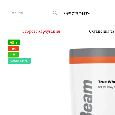
Перейти до основного контенту
095 725 2443
Здорове харчування
Cхуднення та
4
−11%
⚡ 🚚
100% ORIGINAL