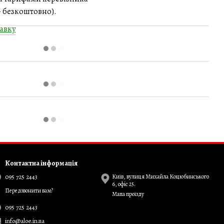
 - безкоштовно).
авку
Контактна інформація
095 725 2443
Київ, вулиця Михайла Коцюбинського
6, офіс 25.
Передзвонити вам?
Мапа проїзду
095 725 2443
info@aloe.in.ua