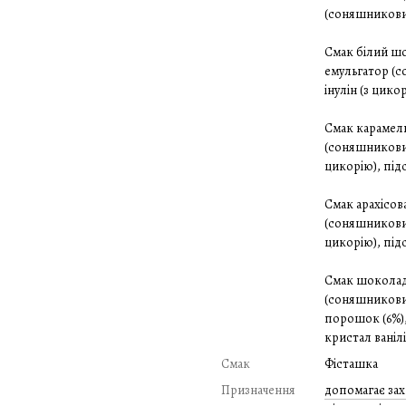
(соняшникови
Смак білий ш
емульгатор (с
інулін (з цико
Смак карамель
(соняшниковий
цикорію), під
Смак арахісов
(соняшниковий
цикорію), підс
Смак шоколад
(соняшникови
порошок (6%),
кристал ванілі
Смак
Фісташка
Призначення
допомагає зах