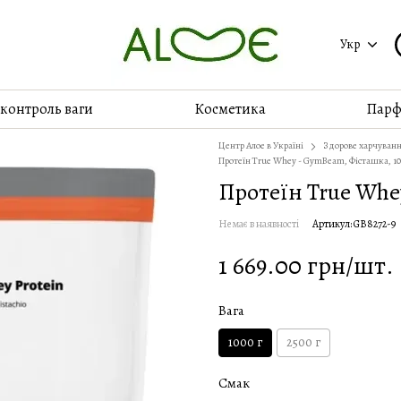
Укр
 контроль ваги
Косметика
Парф
Центр Алое в Україні
Здорове харчуван
Протеїн True Whey - GymBeam, Фісташка, 10
Протеїн True Whe
Немає в наявності
Артикул: GB8272-9
1 669.00 грн/шт.
Вага
1000 г
2500 г
Смак