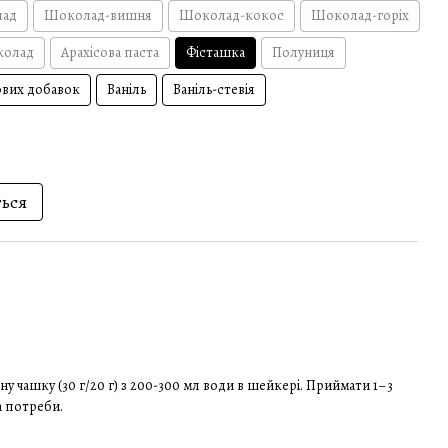
ад
Шоколад-вишня
Шоколад-кокос
Шоколад-горіх
колад
Арахісова паста
Фісташка
Полуниця
ових добавок
Ваніль
Ваніль-стевія
ться
ну чашку (30 г/20 г) з 200-300 мл води в шейкері. Приймати 1–3
а потреби.