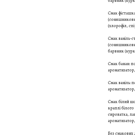
барвник (курк
Смак фісташка
(соняшниковий
(хлорофіл, спі
Смак ваніль-с
(соняшниковий
барвник (курк
Смак банан: 
ароматизатор,
Смак ваніль: 
ароматизатор,
Смак білий ш
краплі білого
сироватка, ла
ароматизатор,
Без смакових 