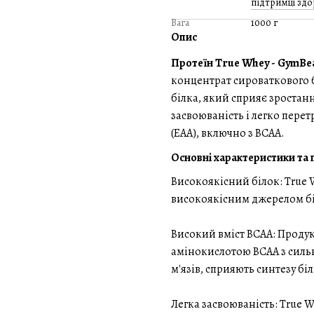
підтримці здор
Вага
1000 г
Опис
Протеїн True Whey - GymB
концентрат сироваткового 
білка, який сприяє зростан
засвоюваність і легко пере
(EAA), включно з BCAA.
Основні характеристики та 
Високоякісний білок: True 
високоякісним джерелом бі
Високий вміст BCAA: Проду
амінокислотою BCAA з силь
м'язів, сприяють синтезу бі
Легка засвоюваність: True 