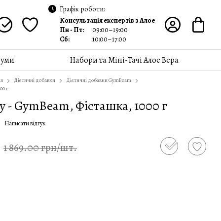
Графік роботи:
Консультація експертів з Алое
Пн - Пт:
09:00–19:00
Сб:
10:00–17:00
уми
Набори та Міні-Тачі Алое Вера
ня
Дієтичні добавки
Дієтичні добавки GymBeam
00 г
y - GymBeam, Фісташка, 1000 г
Написати відгук
1 869.00 грн/шт.