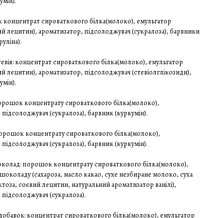
умін).
: концентрат сироваткового білка(молоко), емульгатор
 лецитин), ароматизатор, підсолоджувач (сукралоза), барвники
руліна).
тевія: концентрат сироваткового білка(молоко), емульгатор
 лецитин), ароматизатор, підсолоджувач (стевіолглікозиди),
умін).
порошок концентрату сироваткового білка(молоко),
 підсолоджувач (сукралоза), барвник (куркумін).
порошок концентрату сироваткового білка(молоко),
 підсолоджувач (сукралоза), барвник (куркумін).
околад: порошок концентрату сироваткового білка(молоко),
 шоколаду (сахароза, масло какао, сухе незбиране молоко, суха
ктоза, соєвий лецитин, натуральний ароматизатор ванілі),
 підсолоджувач (сукралоза).
добавок: концентрат сироваткового білка(молоко), емульгатор