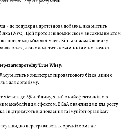
ов'я кісток.
,
сприяє росту м'язів
eam
- це популярна протеїнова добавка, яка містить
білка (WPC). Цей протеїн відомий своїм високим вмістом
ню і підтримці м'язової маси. Він також має швидку
травлюється, а також містить незамінні амінокислоти
переваги протеїну True Whey:
Whey містить концентрат сироваткового білка, який є
лка для організму.
кт містить до 8% лейцину, який є найефективнішою
ним анаболічним ефектом. BCAA є важливими для росту
лка і підтримують відновлення та імунітет організму.
Whey швидко перетравлюється організмом і не