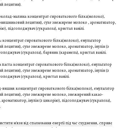
й лецитин).
околад-малина: концентрат сироваткового білка(молоко),
оняшниковий лецитин), сухе знежирене молоко , ароматизатор,
рію), підсолоджувач (сукралоза), кристал ванілі.
: концентрат сироваткового білка(молоко), емульгатор
 лецитин), сухе знежирене молоко, ароматизатор, інулін (з
солоджувач (сукралоза), барвник (карамель), кристал ванілі.
а паста: концентрат сироваткового білка(молоко), емульгатор
 лецитин), сухе знежирене молоко, ароматизатор, інулін (з
олоджувач (сукралоза), кристал ванілі.
-вишня: концентрат сироваткового білка(молоко), емульгатор
й лецитин), сухе знежирене молоко, знежирений какао-
 ароматизатор, інулін (з цикорію), підсолоджувач (сукралоза),
.
истити м'язи від спалювання енергії під час схуднення
,
сприяє