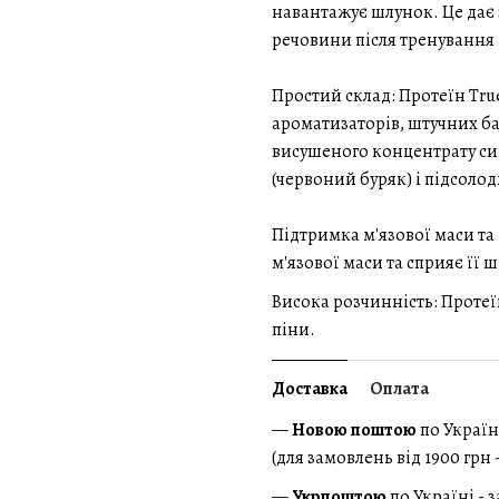
навантажує шлунок. Це дає
речовини після тренування 
Простий склад: Протеїн Tru
ароматизаторів, штучних ба
висушеного концентрату си
(червоний буряк) і підсолод
Підтримка м'язової маси та
м'язової маси та сприяє її 
Висока розчинність: Протеїн
піни.
Доставка
Оплата
—
Новою поштою
по Україн
(для замовлень від 1900 грн
—
Укрпоштою
по Україні - 