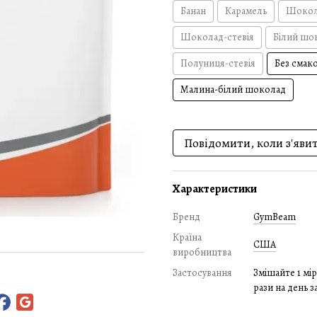
Банан
Карамель
Шокол
Шоколад-стевія
Білий шо
Полуниця-стевія
Без смак
Малина-білий шоколад
Повідомити, коли з'яви
Характеристики
Бренд
GymBeam
Країна
США
виробництва
Застосування
Змішайте 1 мір
рази на день з