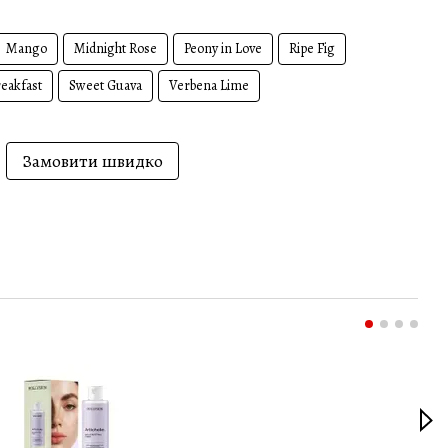
Mango
Midnight Rose
Peony in Love
Ripe Fig
eakfast
Sweet Guava
Verbena Lime
Замовити швидко
Раз