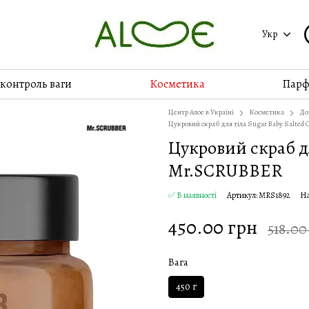
Укр
 контроль ваги
Косметика
Парф
Центр Алое в Україні
Косметика
До
Цукровий скраб для тіла Sugar Baby Salted
Цукровий скраб дл
Mr.SCRUBBER
✅ В наявності
Артикул: MRS1892
На
450.00 грн
518.00
Вага
450 г