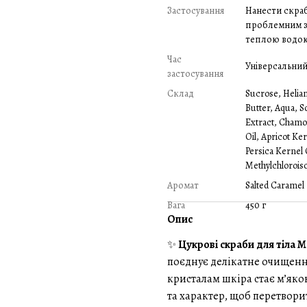
Застосування
Нанести скраб
проблемним зо
теплою водою 
Час
Універсальни
застосування
Склад
Sucrose, Helian
Butter, Aqua, S
Extract, Chamom
Oil, Apricot Ke
Persica Kernel 
Methylchloroiso
Аромат
Salted Caramel
Вага
450 г
Опис
✨
Цукрові скраби для тіла 
поєднує делікатне очищенн
кристалам шкіра стає м’яко
та характер, щоб перетвори