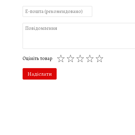
Цукровий скраб для тіла Sugar
Гель для душу Jelly Bubbles
Baby Salted Caramel
Clementine Mr.SCRUBBER
Mr.SCRUBBER
350.00 грн
450.00 грн
776.00 грн
800.00 грн
Купити
Оцініть товар
Надіслати