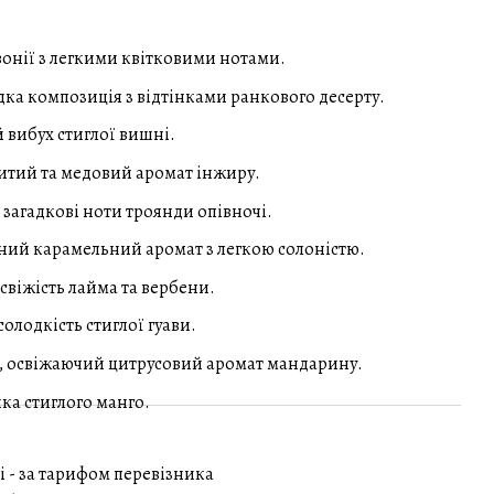
вонії з легкими квітковими нотами.
ка композиція з відтінками ранкового десерту.
 вибух стиглої вишні.
итий та медовий аромат інжиру.
 загадкові ноти троянди опівночі.
ий карамельний аромат з легкою солоністю.
свіжість лайма та вербени.
олодкість стиглої гуави.
 освіжаючий цитрусовий аромат мандарину.
ка стиглого манго.
і - за тарифом перевізника