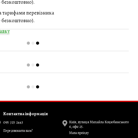
 - безкоштовно).
за тарифами перевізника
 - безкоштовно).
авку
Контактна інформація
095 725 2443
Київ, вулиця Михайла Коцюбинського
6, офіс 25.
Передзвонити вам?
Мапа проїзду