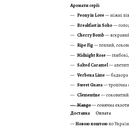
Аромати серії:
Peony in Love
— ніжні пі
Breakfast in Soho
— солод
Cherry Bomb
— яскравий
Ripe Fig
— теплий, соков
Midnight Rose
— глибокі,
Salted Caramel
— апетитн
Verbena Lime
— бадьора 
Sweet Guava
— тропічна с
Clementine
— соковитий,
Mango
— сонячна екзоти
Доставка
Оплата
—
Новою поштою
по Україн