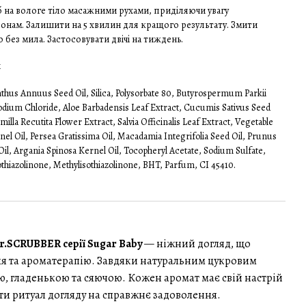
 на вологе тіло масажними рухами, приділяючи увагу
нам. Залишити на 5 хвилин для кращого результату. Змити
без мила. Застосовувати двічі на тиждень.
й
thus Annuus Seed Oil, Silica, Polysorbate 80, Butyrospermum Parkii
odium Chloride, Aloe Barbadensis Leaf Extract, Cucumis Sativus Seed
illa Recutita Flower Extract, Salvia Officinalis Leaf Extract, Vegetable
rnel Oil, Persea Gratissima Oil, Macadamia Integrifolia Seed Oil, Prunus
Oil, Argania Spinosa Kernel Oil, Tocopheryl Acetate, Sodium Sulfate,
thiazolinone, Methylisothiazolinone, BHT, Parfum, CI 45410.
Mr.SCRUBBER серії Sugar Baby
— ніжний догляд, що
я та ароматерапію. Завдяки натуральним цукровим
ю, гладенькою та сяючою. Кожен аромат має свій настрій
ти ритуал догляду на справжнє задоволення.