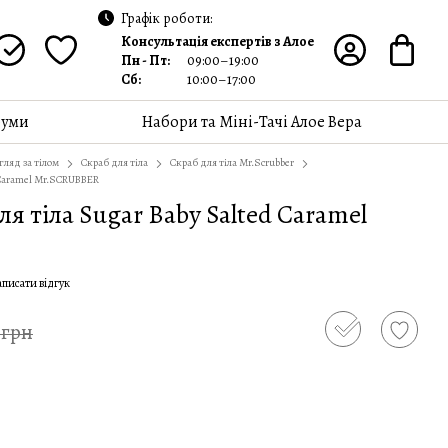
Графік роботи:
Консультація експертів з Алое
Пн - Пт:
09:00–19:00
Сб:
10:00–17:00
уми
Набори та Міні-Тачі Алое Вера
гляд за тілом
Скраб для тіла
Скраб для тіла Mr.Scrubber
 Caramel Mr.SCRUBBER
я тіла Sugar Baby Salted Caramel
писати відгук
 грн