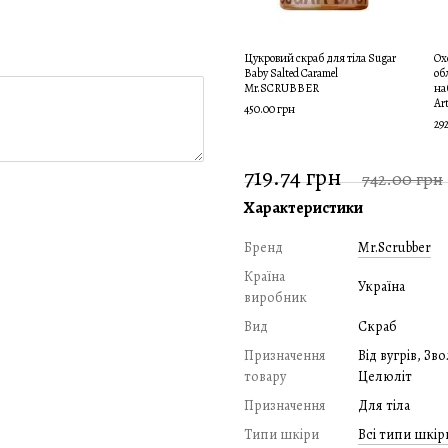
Цукровий скраб для тіла Sugar
Ох
Baby Salted Caramel
об
Mr.SCRUBBER
на
Art
450.00 грн
29
719.74 грн
742.00 грн
Характеристики
Бренд
Mr.Scrubber
Країна
Україна
виробник
Вид
Скраб
Призначення
Від вугрів, З
товару
Целюліт
Призначення
Для тіла
Типи шкіри
Всі типи шкір