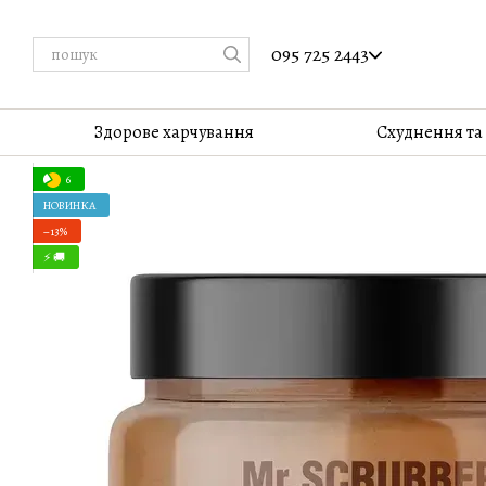
Перейти до основного контенту
095 725 2443
Здорове харчування
Cхуднення та
6
НОВИНКА
−13%
⚡ 🚚