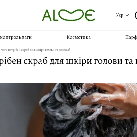
Укр
 контроль ваги
Косметика
Парф
 чого потрібен скраб для шкіри голови та волосся?
рібен скраб для шкіри голови та 