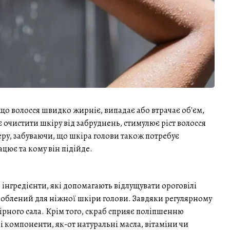
 що волосся швидко жирніє, випадає або втрачає об'єм,
є очистити шкіру від забруднень, стимулює ріст волосся
ру, забуваючи, що шкіра голови також потребує
рацює та кому він підійде.
 інгредієнти, які допомагають відлущувати ороговілі
озроблений для ніжної шкіри голови. Завдяки регулярному
рного сала. Крім того, скраб сприяє поліпшенню
і компоненти, як-от натуральні масла, вітаміни чи