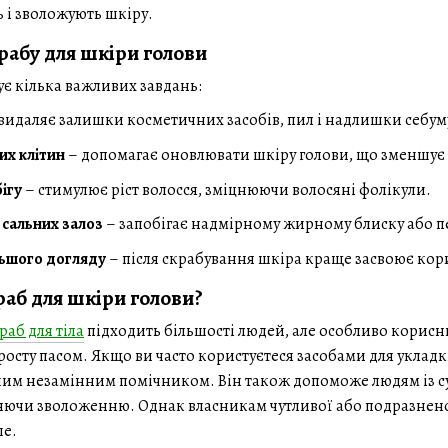
 і зволожують шкіру.
рабу для шкіри голови
ує кілька важливих завдань:
видаляє залишки косметичних засобів, пил і надлишки себум
их клітин
– допомагає оновлювати шкіру голови, що зменшує 
ігу
– стимулює ріст волосся, зміцнюючи волосяні фолікули.
 сальних залоз
– запобігає надмірному жирному блиску або 
льшого догляду
– після скрабування шкіра краще засвоює кор
раб для шкіри голови?
раб для тіла
підходить більшості людей, але особливо корисни
росту пасом. Якщо ви часто користуєтеся засобами для уклад
ашим незамінним помічником. Він також допоможе людям із с
ияючи зволоженню. Однак власникам чутливої або подразненої
ше.