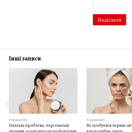
Надіслати
Інші записи
8 грудня 2025
8 грудня 2025
Загальна проблема, персональні
Як позбутися чорних цят
рішення: кращі методи позбавлення
вам потрібно знати