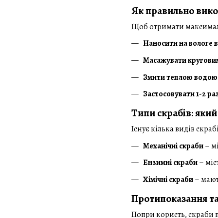
Як правильно вико
Щоб отримати максималь
Наносити на вологе 
Масажувати кругови
Змити теплою водою
Застосовувати 1-2 ра
Типи скрабів: який
Існує кілька видів скраб
Механічні скраби
– мі
Ензимні скраби
– міс
Хімічні скраби
– мают
Протипоказання та
Попри користь, скраби 