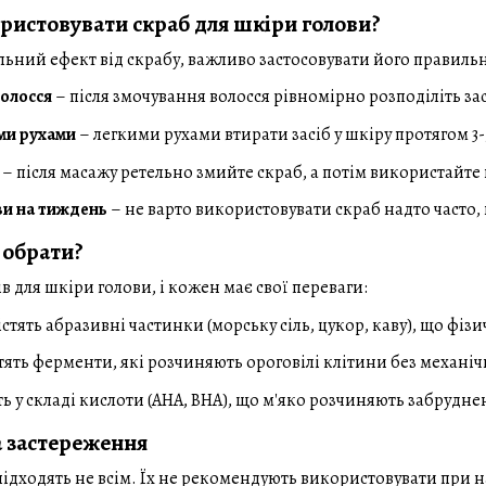
ристовувати скраб для шкіри голови?
ний ефект від скрабу, важливо застосовувати його правиль
волосся
– після змочування волосся рівномірно розподіліть зас
ми рухами
– легкими рухами втирати засіб у шкіру протягом 3-
– після масажу ретельно змийте скраб, а потім використайте
зи на тиждень
– не варто використовувати скраб надто часто,
 обрати?
ів для шкіри голови, і кожен має свої переваги:
стять абразивні частинки (морську сіль, цукор, каву), що фіз
тять ферменти, які розчиняють ороговілі клітини без механіч
ь у складі кислоти (AHA, BHA), що м'яко розчиняють забрудне
 застереження
підходять не всім. Їх не рекомендують використовувати при 