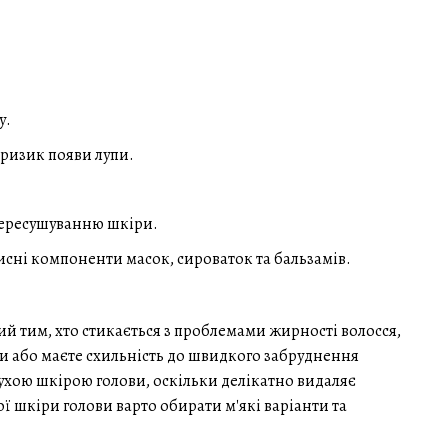
у.
ризик появи лупи.
пересушуванню шкіри.
исні компоненти масок, сироваток та бальзамів.
й тим, хто стикається з проблемами жирності волосся,
ки або маєте схильність до швидкого забруднення
ухою шкірою голови, оскільки делікатно видаляє
 шкіри голови варто обирати м'які варіанти та