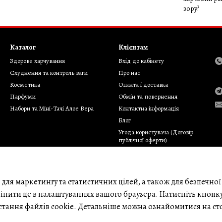
зору?
Каталог
Клієнтам
Здорове харчування
Вхід до кабінету
Cхуднення та контроль ваги
Про нас
Косметика
Оплата і доставка
Парфуми
Обмін та повернення
Набори та Міні-Тачі Алое Вера
Контактна інформація
Блог
Угода користувача (Договір
публічної оферти)
Відгуки про магазин
Політика конфіденційності
Клієнтська підтримка
для маркетингу та статистичних цілей, а також для безпечної
Бренди
інити це в налаштуваннях вашого браузера. Натисніть кнопк
Мапа сайту
стання файлів cookie. Детальніше можна ознайомитися на ст