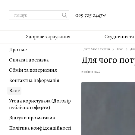
Перейти до основного контенту
095 725 2443
Здорове харчування
Cхуднення та
Про нас
Центр Алое в Україні
Блог
Для
Для чого пот
Оплата і доставка
Обмін та повернення
2 квітня 2025
Контактна інформація
Блог
Угода користувача (Договір
публічної оферти)
Відгуки про магазин
Політика конфіденційності