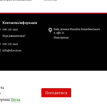
Контактна інформація
095 725 2443
Київ, вулиця Михайла Коцюбинського
6, офіс 25.
Передзвонити вам?
Мапа проїзду
095 725 2443
info@aloe.in.ua
 та
Погодитися
у
орінці
Угода