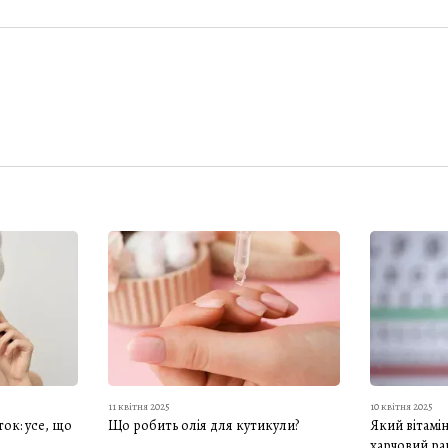
11 квітня 2025
10 квітня 2025
ок: усе, що
Що робить олія для кутикули?
Який вітамі
харчовий ра