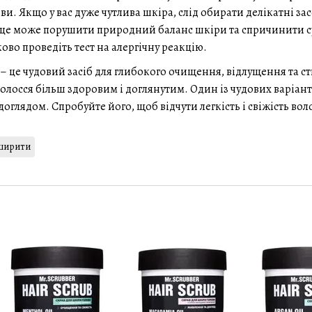
и. Якщо у вас дуже чутлива шкіра, слід обирати делікатні за
е це може порушити природний баланс шкіри та спричинити с
во проведіть тест на алергічну реакцію.
– це чудовий засіб для глибокого очищення, відлущення та ст
олосся більш здоровим і доглянутим. Один із чудових варіант
глядом. Спробуйте його, щоб відчути легкість і свіжість во
ширити