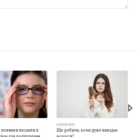
9 квітня 2025
н повинен входити в
Що робити, коли дуже випадає
ціон для поліпшення
волосся?