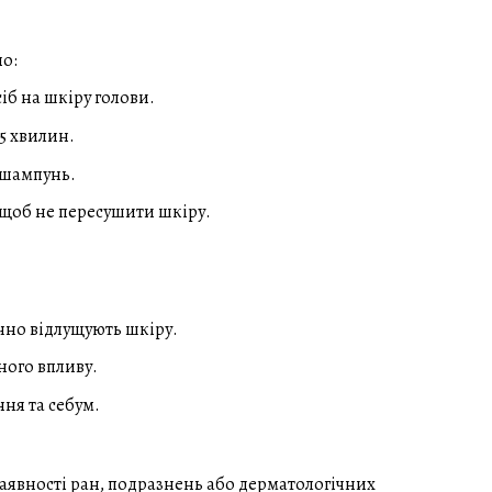
но:
іб на шкіру голови.
5 хвилин.
 шампунь.
 щоб не пересушити шкіру.
ично відлущують шкіру.
ного впливу.
ння та себум.
наявності ран, подразнень або дерматологічних