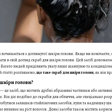
я починається з доглянутої шкіри голови. Якщо ви помічаєте,
ати в свій догляд скраб для шкіри голови. Цей засіб допомага
. Багато людей приділяють увагу лише шампуню та кондиціоне
й статті розглянемо,
що таке скраб для шкіри голови
, як він п
 шкіри голови?
— це засіб, що містить дрібні абразивні частинки або активні
. Він діє подібно до скрабів для обличчя, але спеціально р
бутися залишків стайлінгових засобів, лупи та надлишку шкі
о впливає на ріст волосся. Деякі засоби також містять корисн