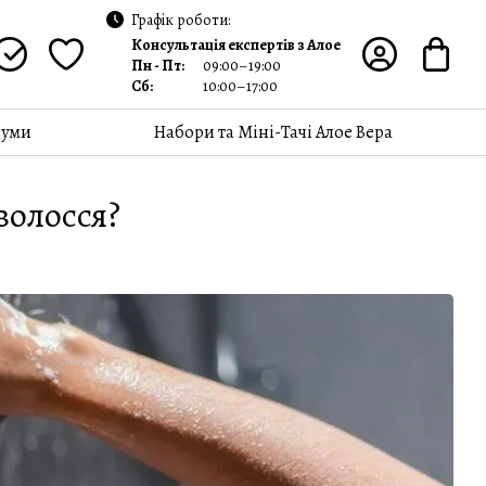
Графік роботи:
Консультація експертів з Алое
Пн - Пт:
09:00–19:00
Сб:
10:00–17:00
уми
Набори та Міні-Тачі Алое Вера
волосся?