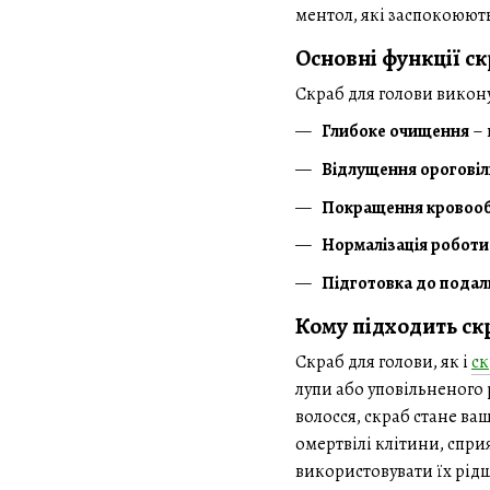
ментол, які заспокоюють
Основні функції ск
Скраб для голови викон
Глибоке очищення
– 
Відлущення ороговіл
Покращення кровооб
Нормалізація роботи
Підготовка до пода
Кому підходить ск
Скраб для голови, як і
ск
лупи або уповільненого 
волосся, скраб стане в
омертвілі клітини, спр
використовувати їх рід