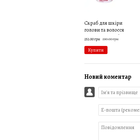
Скраб для шкіри
голови та волосся
HOLLYSKIN Acid
252.00 грн
290.00 грн
Solution, 130 г
Купити
Новий коментар