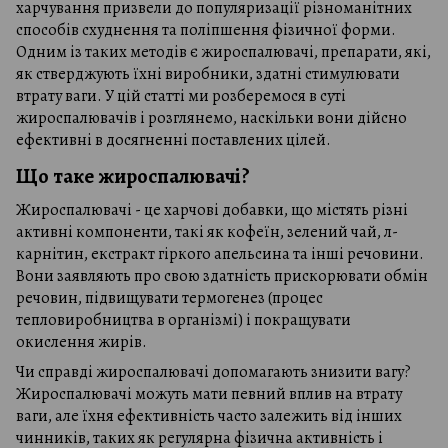
харчування призвели до популяризації різноманітних
способів схуднення та поліпшення фізичної форми.
Одним із таких методів є жироспалювачі, препарати, які,
як стверджують їхні виробники, здатні стимулювати
втрату ваги. У цій статті ми розберемося в суті
жироспалювачів і розглянемо, наскільки вони дійсно
ефективні в досягненні поставлених цілей.
Що таке жироспалювачі?
Жироспалювачі - це харчові добавки, що містять різні
активні компоненти, такі як кофеїн, зелений чай, л-
карнітин, екстракт гіркого апельсина та інші речовини.
Вони заявляють про свою здатність прискорювати обмін
речовин, підвищувати термогенез (процес
тепловиробництва в організмі) і покращувати
окислення жирів.
Чи справді жироспалювачі допомагають знизити вагу?
Жироспалювачі можуть мати певний вплив на втрату
ваги, але їхня ефективність часто залежить від інших
чинників, таких як регулярна фізична активність і