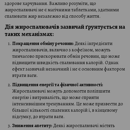
здорове харчування. Важливо розуміти, що
жироспалювачі не є магічними таблетками, здатними
спалювати жир незалежно від способу життя.
Дія жироспалювачів зазвичай ґрунтується на
таких механізмах:
Покращення обміну речовин:
Деякі інгредієнти
жироспалювачів, включно з кофеїном, можуть
тимчасово прискорювати обмін речовин, що може
підвищити швидкість спалювання калорій. Однак
ефект зазвичай незначний і не є основним фактором
втрати ваги.
Підвищення енергії та фізичної активності:
Жироспалювачі можуть допомогти поліпшити
енергію і витривалість, що може сприяти
інтенсивнішим тренуванням. Це може призвести до
більшої кількості спалених калорій і, в кінцевому
підсумку, до втрати ваги.
Зниження апетиту:
Деякі жироспалювачі містять