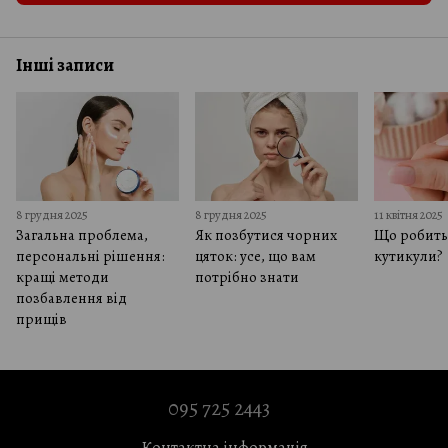
Інші записи
8 грудня 2025
8 грудня 2025
11 квітня 2025
Загальна проблема,
Як позбутися чорних
Що робить 
персональні рішення:
цяток: усе, що вам
кутикули?
кращі методи
потрібно знати
позбавлення від
прищів
095 725 2443